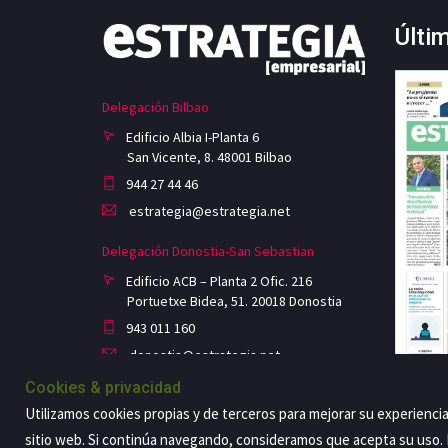
Últi
Delegación Bilbao
Edificio Albia I-Planta 6
San Vicente, 8. 48001 Bilbao
944 27 44 46
estrategia@estrategia.net
Delegación Donostia-San Sebastian
Edificio ACB – Planta 2 Ofic. 216
Portuetxe Bidea, 51. 20018 Donostia
943 011 160
donostia@estrategia.net
Cookies & privacidad
Utilizamos cookies propias y de terceros para mejorar su experienci
sitio web. Si continúa navegando, consideramos que acepta su uso