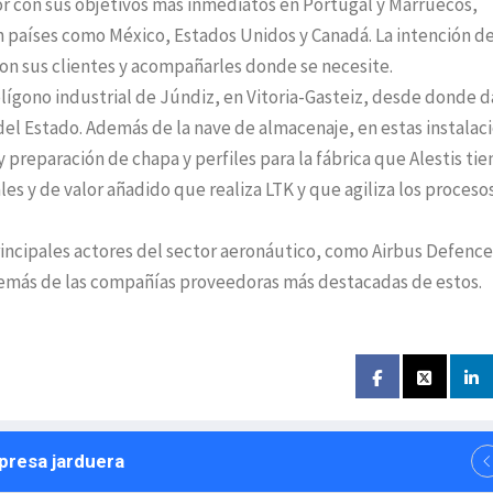
r con sus objetivos más inmediatos en Portugal y Marruecos,
n países como México, Estados Unidos y Canadá. La intención d
on sus clientes y acompañarles donde se necesite.
polígono industrial de Júndiz, en Vitoria-Gasteiz, desde donde d
te del Estado. Además de la nave de almacenaje, en estas instalac
 preparación de chapa y perfiles para la fábrica que Alestis tie
les y de valor añadido que realiza LTK y que agiliza los procesos
rincipales actores del sector aeronáutico, como Airbus Defence
además de las compañías proveedoras más destacadas de estos.
npresa jarduera