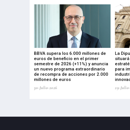
 los nuevos
BBVA supera los 6.000 millones de
La Dip
s de ZIV que, en
euros de beneficio en el primer
situará
de inversión
semestre de 2026 (+11%) y anuncia
estraté
, busca impulsar
un nuevo programa extraordinario
para i
 tecnología
de recompra de acciones por 2.000
industr
ricas del futuro
millones de euros
innovac
30-Julio-2026
29-Julio