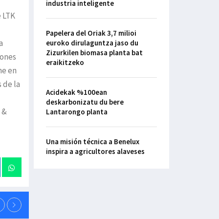
industria inteligente
e LTK
Papelera del Oriak 3,7 milioi
a
euroko dirulaguntza jaso du
Zizurkilen biomasa planta bat
iones
eraikitzeko
ne en
 de la
Acidekak %100ean
deskarbonizatu du bere
 &
Lantarongo planta
Una misión técnica a Benelux
inspira a agricultores alaveses