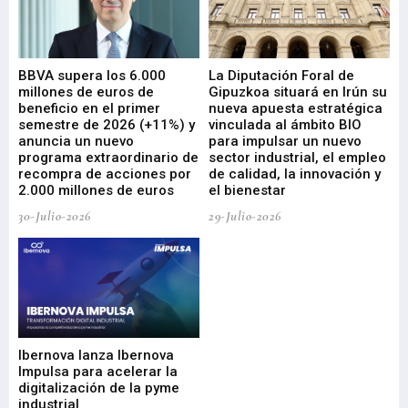
e
BBVA supera los 6.000
La Diputación Foral de
En
millones de euros de
Gipuzkoa situará en Irún su
em
beneficio en el primer
nueva apuesta estratégica
de
ad
semestre de 2026 (+11%) y
vinculada al ámbito BIO
En
anuncia un nuevo
para impulsar un nuevo
En
programa extraordinario de
sector industrial, el empleo
29-
recompra de acciones por
de calidad, la innovación y
2.000 millones de euros
el bienestar
30-Julio-2026
29-Julio-2026
Mi
nu
di
Ibernova lanza Ibernova
ma
Impulsa para acelerar la
in
digitalización de la pyme
mi
industrial
de