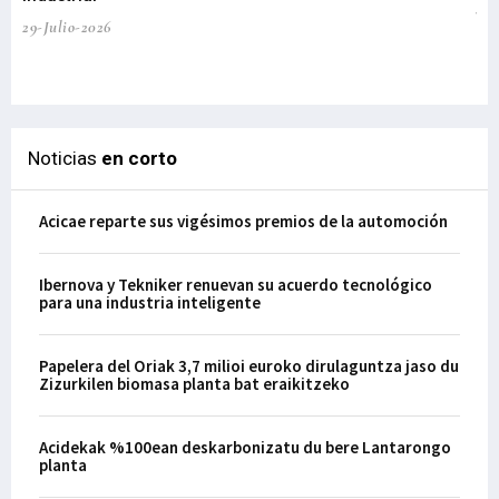
te
29-Julio-2026
el
29-
Noticias
en corto
Acicae reparte sus vigésimos premios de la automoción
Ibernova y Tekniker renuevan su acuerdo tecnológico
para una industria inteligente
Papelera del Oriak 3,7 milioi euroko dirulaguntza jaso du
Zizurkilen biomasa planta bat eraikitzeko
Acidekak %100ean deskarbonizatu du bere Lantarongo
planta