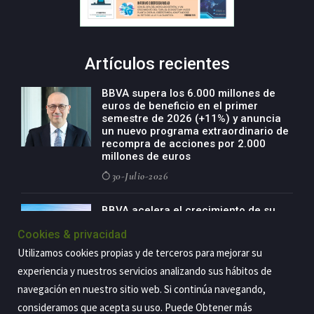
Artículos recientes
BBVA supera los 6.000 millones de
euros de beneficio en el primer
semestre de 2026 (+11%) y anuncia
un nuevo programa extraordinario de
recompra de acciones por 2.000
millones de euros
30-Julio-2026
BBVA acelera el crecimiento de su
negocio agro con un modelo global
Cookies & privacidad
de especialización presente en siete
países
Utilizamos cookies propias y de terceros para mejorar su
29-Julio-2026
experiencia y nuestros servicios analizando sus hábitos de
navegación en nuestro sitio web. Si continúa navegando,
consideramos que acepta su uso. Puede Obtener más