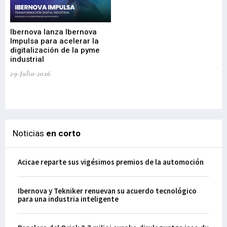
Mi
nu
di
Ibernova lanza Ibernova
ma
Impulsa para acelerar la
in
digitalización de la pyme
mi
industrial
de
te
29-Julio-2026
el
29-
Noticias
en corto
Acicae reparte sus vigésimos premios de la automoción
Ibernova y Tekniker renuevan su acuerdo tecnológico
para una industria inteligente