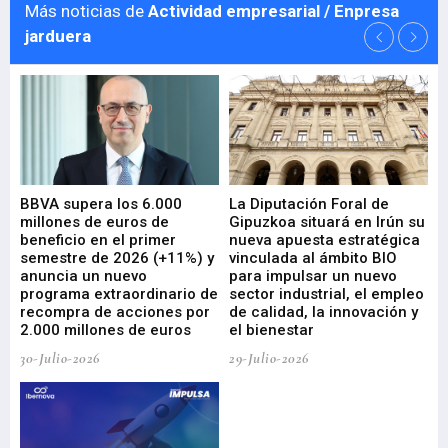
Más noticias de
Actividad empresarial / Enpresa
jarduera
e
BBVA supera los 6.000
La Diputación Foral de
En
millones de euros de
Gipuzkoa situará en Irún su
em
beneficio en el primer
nueva apuesta estratégica
de
ad
semestre de 2026 (+11%) y
vinculada al ámbito BIO
En
anuncia un nuevo
para impulsar un nuevo
En
programa extraordinario de
sector industrial, el empleo
29-
recompra de acciones por
de calidad, la innovación y
2.000 millones de euros
el bienestar
30-Julio-2026
29-Julio-2026