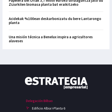
Papelera del Oriak 3,7 milioi euroko dirulaguntza jaso du
Zizurkilen biomasa planta bat eraikitzeko
Acidekak %100ean deskarbonizatu du bere Lantarongo
planta
Una misión técnica a Benelux inspira a agricultores
alaveses
Delegación Bilbao
Edificio Albia I-Planta 6