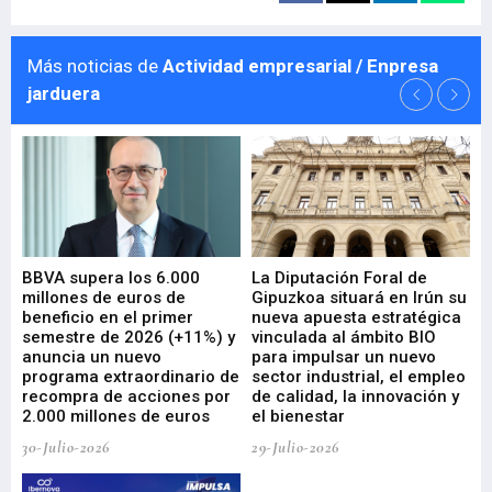
Más noticias de
Actividad empresarial / Enpresa
jarduera
e
BBVA supera los 6.000
La Diputación Foral de
En
millones de euros de
Gipuzkoa situará en Irún su
em
beneficio en el primer
nueva apuesta estratégica
de
ad
semestre de 2026 (+11%) y
vinculada al ámbito BIO
En
anuncia un nuevo
para impulsar un nuevo
En
programa extraordinario de
sector industrial, el empleo
29-
recompra de acciones por
de calidad, la innovación y
2.000 millones de euros
el bienestar
30-Julio-2026
29-Julio-2026