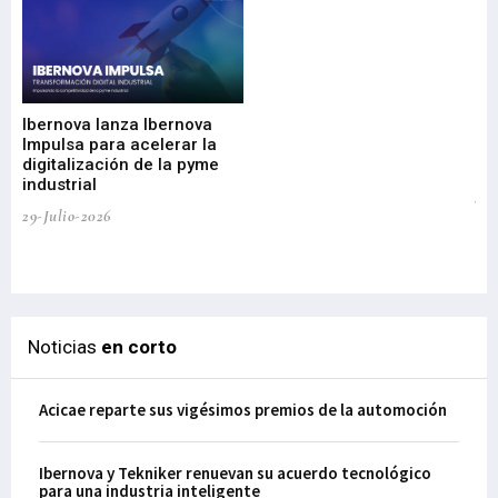
Mi
nu
di
Ibernova lanza Ibernova
ma
Impulsa para acelerar la
in
digitalización de la pyme
mi
industrial
de
te
29-Julio-2026
el
29-
Noticias
en corto
Acicae reparte sus vigésimos premios de la automoción
Ibernova y Tekniker renuevan su acuerdo tecnológico
para una industria inteligente