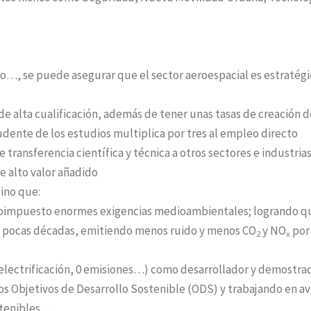
to…, se puede asegurar que el sector aeroespacial es estratégi
 alta cualificación, además de tener unas tasas de creación d
dente de los estudios multiplica por tres al empleo directo
transferencia científica y técnica a otros sectores e industria
e alto valor añadido
sino que:
toimpuesto enormes exigencias medioambientales; logrando qu
ce pocas décadas, emitiendo menos ruido y menos CO
y NO
por
2
x
 electrificación, 0 emisiones…) como desarrollador y demostra
los Objetivos de Desarrollo Sostenible (ODS) y trabajando en a
ostenibles…