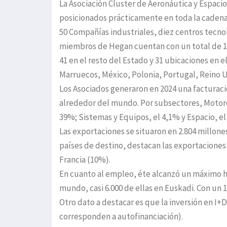
La Asociación Cluster de Aeronáutica y Espaci
posicionados prácticamente en toda la cadena 
50 Compañías industriales, diez centros tecno
miembros de Hegan cuentan con un total de 17
41 en el resto del Estado y 31 ubicaciones en e
Marruecos, México, Polonia, Portugal, Reino U
Los Asociados generaron en 2024 una facturaci
alrededor del mundo. Por subsectores, Motore
39%; Sistemas y Equipos, el 4,1% y Espacio, el
Las exportaciones se situaron en 2.804 millone
países de destino, destacan las exportacione
Francia (10%).
En cuanto al empleo, éte alcanzó un máximo h
mundo, casi 6.000 de ellas en Euskadi. Con u
Otro dato a destacar es que la inversión en I+D
corresponden a autofinanciación).