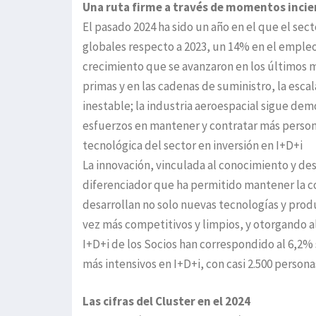
Una ruta firme a través de momentos incie
El pasado 2024 ha sido un año en el que el sec
globales respecto a 2023, un 14% en el empleo 
crecimiento que se avanzaron en los últimos m
primas y en las cadenas de suministro, la esca
inestable; la industria aeroespacial sigue de
esfuerzos en mantener y contratar más persona
tecnológica del sector en inversión en I+D+i
La innovación, vinculada al conocimiento y de
diferenciador que ha permitido mantener la c
desarrollan no solo nuevas tecnologías y prod
vez más competitivos y limpios, y otorgando al
I+D+i de los Socios han correspondido al 6,2% 
más intensivos en I+D+i, con casi 2.500 persona
Las cifras del Cluster en el 2024