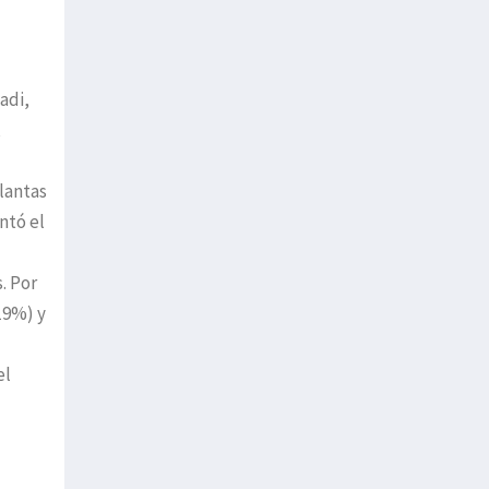
adi,
,
lantas
ntó el
. Por
19%) y
el