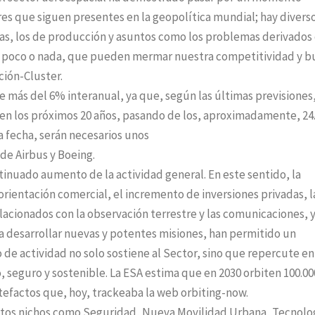
es que siguen presentes en la geopolítica mundial; hay divers
as, los de producción y asuntos como los problemas derivados 
ir poco o nada, que pueden mermar nuestra competitividad y 
ción-Cluster.
 más del 6% interanual, ya que, según las últimas previsiones,
 en los próximos 20 años, pasando de los, aproximadamente, 24
sa fecha, serán necesarios unos
de Airbus y Boeing.
tinuado aumento de la actividad general. En este sentido, la
orientación comercial, el incremento de inversiones privadas, l
acionados con la observación terrestre y las comunicaciones, y
a desarrollar nuevas y potentes misiones, han permitido un
de actividad no solo sostiene al Sector, sino que repercute en
seguro y sostenible. La ESA estima que en 2030 orbiten 100.00
artefactos que, hoy, trackeaba la web orbiting-now.
tintos nichos como Seguridad, Nueva Movilidad Urbana, Tecnolo