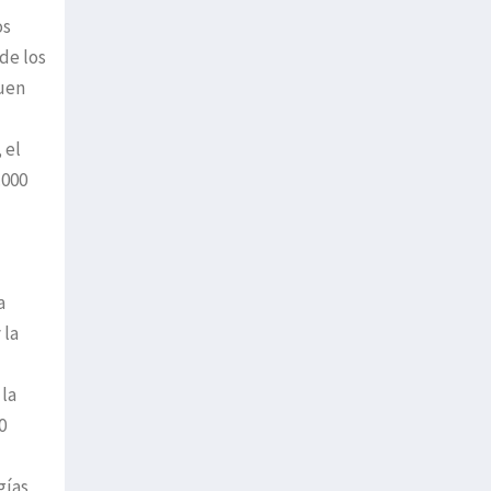
os
de los
buen
 el
.000
a
 la
 la
0
gías