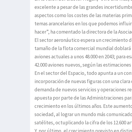
excelente a pesar de las grandes incertidumbr
aspectos como los costes de las materias prim
temas arancelarios en los que podemos influ
hacer”, ha comentado la directora de la Asocia
El sector aeronáutico espera un crecimiento de
tamaño de la flota comercial mundial doblará
aviones actuales a unos 48.000 en 2043; para e
42.000 aviones nuevos, según las estimaciones 
En el sector del Espacio, todo apunta a un con
incorporación de nuevas figuras con una clara 
demanda de nuevos servicios y operaciones rel
apuesta por parte de las Administraciones par
crecimiento en los últimos años. Este aumento 
sociedad, al lograr un mundo más comunicado, 
satélites, octuplicando la cifra de los 12.600 
Y, por último, el crecimiento previsto en dis