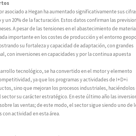
rtos
tor asociado a Hegan ha aumentado significativamente sus cifra
y un 20% de la facturación. Estos datos confirman las previsio
eses. A pesar de las tensiones en el abastecimiento de materia
lada importante en los costes de producción y el entorno geopo
mostrando su fortaleza y capacidad de adaptación, con grandes
l, con inversiones en capacidades y por la continua apuesta
sarrollo tecnológico, se ha convertido en el motor y elemento
ompetitividad, ya que los programas y actividades de I+D+i
uctos, sino que mejoran los procesos industriales, haciéndolos
 sector su carácter estratégico. En este último año las inversio
sobre las ventas; de este modo, el sector sigue siendo uno de l
s con actividad en esta área.