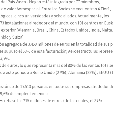
o del País Vasco - Hegan está integrada por 77 miembros,
de valor Aeroespacial. Entre los Socios se encuentran 4 Tier1,
lógicos, cinco universidades y ocho aliados. Actualmente, los
3 instalaciones alrededor del mundo, con 101 centros en Eusk
l exterior (Alemania, Brasil, China, Estados Unidos, India, Malta
nido y Suiza).
ón agregada de 3.459 millones de euros en la totalidad de sus p
s supuso el 53% de esta facturación; Aeroestructuras represe
 3,9%.
s de euros, lo que representa más del 80% de las ventas totales
s de este periodo a Reino Unido (27%), Alemania (22%), EEUU (
istórico de 17.513 personas en todas sus empresas alrededor d
n 19,6% de empleo femenino.
+i rebasó los 215 millones de euros (de los cuales, el 87%