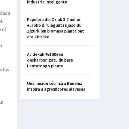
industria inteligente
ndada
Papelera del Oriak 3,7 milioi
4.
euroko dirulaguntza jaso du
 el
Zizurkilen biomasa planta bat
eraikitzeko
a
Acidekak %100ean
deskarbonizatu du bere
Lantarongo planta
s los
Una misión técnica a Benelux
inspira a agricultores alaveses
la