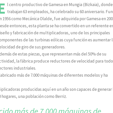
E
l centro productivo de Gamesa en Mungia (Bizkaia), donde
trabajan 63 empleados, ha celebrado su 60 aniversario. Fu
n 1956 como Mecánica Olalde, fue adquirida por Gamesa en 200
esde entonces, esta planta se ha convertido en un referente en
iseño y fabricación de multiplicadoras, uno de los principales
omponentes de las turbinas eólicas cuya función es aumentar l
elocidad de giro de sus generadores.
demás de estas piezas, que representan más del 50% de su
ctividad, la fábrica produce reductores de velocidad para todo
ectores industriales.
 fabricado más de 7.000 máquinas de diferentes modelos y ha
ltiplicadoras producidas aquí en un año son capaces de generar 
0 hogares, una población como Berriz.
ucido más de
7.000 máquinas de