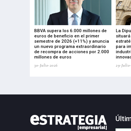
 los nuevos
BBVA supera los 6.000 millones de
La Dip
s de ZIV que, en
euros de beneficio en el primer
situará
de inversión
semestre de 2026 (+11%) y anuncia
estraté
, busca impulsar
un nuevo programa extraordinario
para i
 tecnología
de recompra de acciones por 2.000
industr
ricas del futuro
millones de euros
innovac
30-Julio-2026
29-Julio
Últi