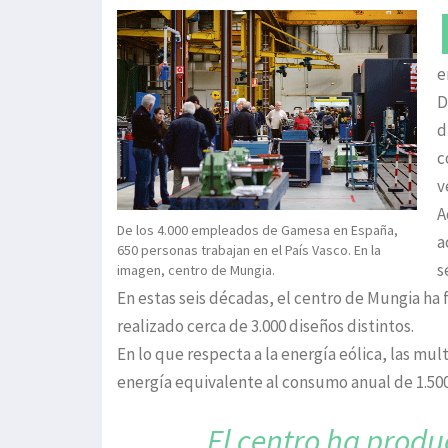
e
D
d
c
v
A
De los 4.000 empleados de Gamesa en España,
a
650 personas trabajan en el País Vasco. En la
s
imagen, centro de Mungia.
En estas seis décadas, el centro de Mungia ha
realizado cerca de 3.000 diseños distintos.
En lo que respecta a la energía eólica, las mu
energía equivalente al consumo anual de 1.50
El centro ha prod