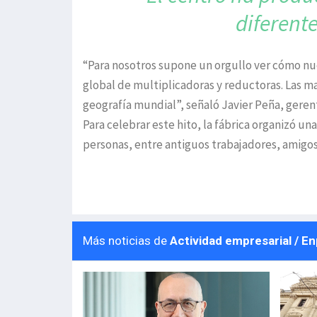
diferent
“Para nosotros supone un orgullo ver cómo nue
global de multiplicadoras y reductoras. Las m
geografía mundial”, señaló Javier Peña, geren
Para celebrar este hito, la fábrica organizó un
personas, entre antiguos trabajadores, amigos 
Más noticias de
Actividad empresarial / E