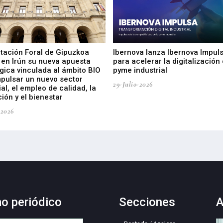
utación Foral de Gipuzkoa
Ibernova lanza Ibernova Impul
 en Irún su nueva apuesta
para acelerar la digitalización 
gica vinculada al ámbito BIO
pyme industrial
mpulsar un nuevo sector
29-Julio-2026
ial, el empleo de calidad, la
ión y el bienestar
-2026
mo periódico
Secciones
A