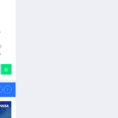
a
0
.