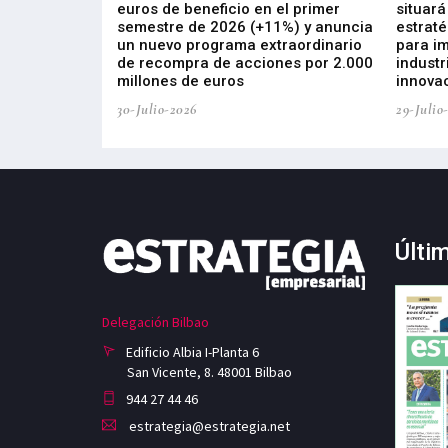
s de ZIV que, en
euros de beneficio en el primer
situará
de inversión
semestre de 2026 (+11%) y anuncia
estraté
, busca impulsar
un nuevo programa extraordinario
para i
 tecnología
de recompra de acciones por 2.000
industr
ricas del futuro
millones de euros
innovac
30-Julio-2026
29-Julio
Últi
Delegación Bilbao
Edificio Albia I-Planta 6
San Vicente, 8. 48001 Bilbao
944 27 44 46
estrategia@estrategia.net