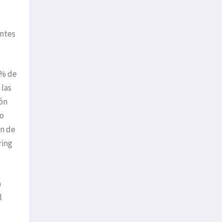
entes
1% de
 las
ión
mo
ón de
ring
a
l