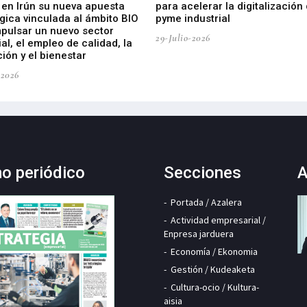
 en Irún su nueva apuesta
para acelerar la digitalización 
gica vinculada al ámbito BIO
pyme industrial
mpulsar un nuevo sector
29-Julio-2026
ial, el empleo de calidad, la
ión y el bienestar
-2026
mo periódico
Secciones
A
Portada / Azalera
Actividad empresarial /
Enpresa jarduera
Economía / Ekonomia
Gestión / Kudeaketa
Cultura-ocio / Kultura-
aisia