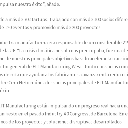
mpulsa nuestro éxito”, añade.
o a más de 70 startups, trabajado con más de 100 socios difer
de 120 eventos y promovido más de 200 proyectos.
industria manufacturera era responsable de un considerable 2
 la UE. “La crisis climática no solo nos preocupaba; fue una de
no de nuestros principales objetivos ha sido acelerar la transic
irector general de EIT Manufacturing West. Junto con socios co
as de ruta que ayudan a los fabricantes a avanzar en la reducci
obre Cero Neto reúne a los socios principales de EIT Manufactu
éxito.
EIT Manufacturing están impulsando un progreso real hacia un
ifiesto en el pasado Industry 4.0 Congress, de Barcelona. En e
os de los proyectos y soluciones disruptivas desarrollados