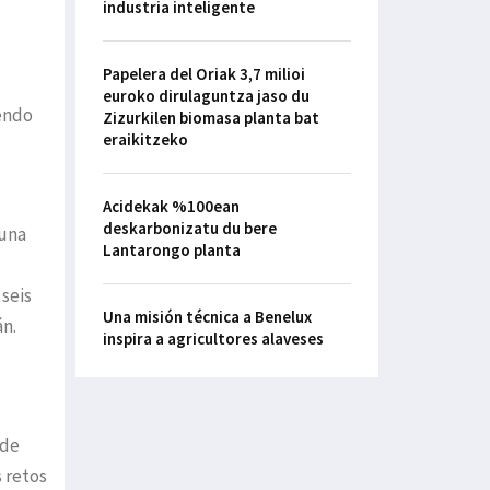
industria inteligente
Papelera del Oriak 3,7 milioi
euroko dirulaguntza jaso du
endo
Zizurkilen biomasa planta bat
eraikitzeko
Acidekak %100ean
deskarbonizatu du bere
 una
Lantarongo planta
 seis
Una misión técnica a Benelux
án.
inspira a agricultores alaveses
 de
 retos