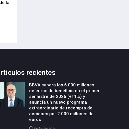
de la
cumplimiento del Reglamento
centenar de inte
Europeo de Envases y Residuos de
garantizar la con
Envases (PPWR)
29-Julio-2026
29-Julio-2026
rtículos recientes
BBVA supera los 6.000 millones
de euros de beneficio en el primer
semestre de 2026 (+11%) y
anuncia un nuevo programa
extraordinario de recompra de
acciones por 2.000 millones de
euros
30-Julio-2026