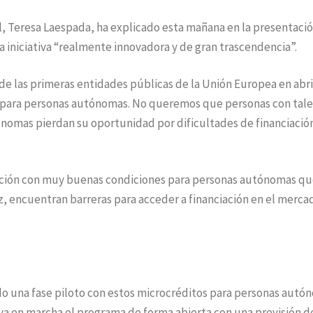
, Teresa Laespada, ha explicado esta mañana en la presentaci
a iniciativa “realmente innovadora y de gran trascendencia”.
de las primeras entidades públicas de la Unión Europea en abri
n para personas autónomas. No queremos que personas con tal
omas pierdan su oportunidad por dificultades de financiación
iación con muy buenas condiciones para personas autónomas qu
, encuentran barreras para acceder a financiación en el merca
ado una fase piloto con estos microcréditos para personas autó
ya en marcha el programa de forma abierta con una previsión d