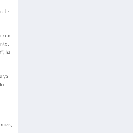
ón de
r con
ento,
”, ha
e ya
do
nomas,
e