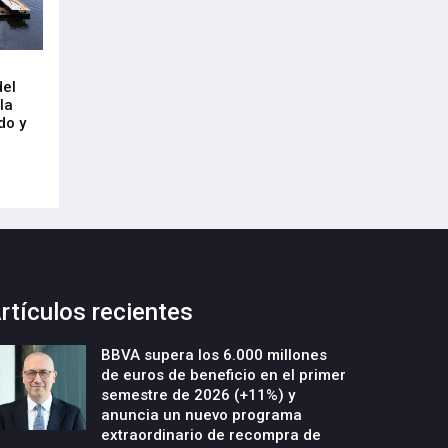
Arrancan las obras de urbanización
El CRL refleja el
del
y construcción de un nuevo edificio
mercado laboral 
la
industrial en la parcela Errotazar-
21-Julio-2026
do y
Cycobask de Irún
23-Julio-2026
rtículos recientes
BBVA supera los 6.000 millones
de euros de beneficio en el primer
semestre de 2026 (+11%) y
anuncia un nuevo programa
extraordinario de recompra de