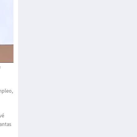
B
mpleo,
vé
tantas