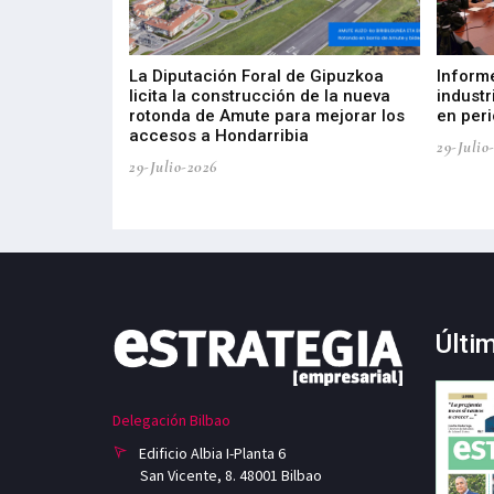
del Barómetro
La Diputación Foral de Gipuzkoa
Inform
a del tejido
licita la construcción de la nueva
industr
aia
rotonda de Amute para mejorar los
en peri
accesos a Hondarribia
29-Julio
29-Julio-2026
Últi
Delegación Bilbao
Edificio Albia I-Planta 6
San Vicente, 8. 48001 Bilbao