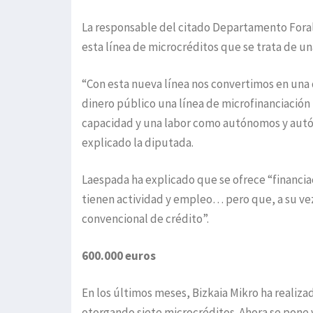
La responsable del citado Departamento Foral
esta línea de microcréditos que se trata de un
“Con esta nueva línea nos convertimos en una 
dinero público una línea de microfinanciació
capacidad y una labor como autónomos y autón
explicado la diputada.
Laespada ha explicado que se ofrece “financ
tienen actividad y empleo… pero que, a su vez
convencional de crédito”.
600.000 euros
En los últimos meses, Bizkaia Mikro ha realiz
otorgando siete microcréditos. Ahora se pone 