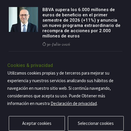
BBVA supera los 6.000 millones de
euros de beneficio en el primer
semestre de 2026 (+11%) y anuncia
un nuevo programa extraordinario de
recompra de acciones por 2.000
millones de euros
30-Julio-2026
BBVA acelera el crecimiento de su
negocio agro con un modelo global
Cookies & privacidad
de especialización presente en siete
Utilizamos cookies propias y de terceros para mejorar su
países
experiencia y nuestros servicios analizando sus hábitos de
29-Julio-2026
navegación en nuestro sitio web. Si continúa navegando,
consideramos que acepta su uso. Puede Obtener más
información en nuestra
Declaración de privacidad
.
Copyright@2026 Estrategia Empresarial
Privacidad
Aviso legal
Política de cookies
Contacto
RSS
Aceptar cookies
Seleccionar cookies