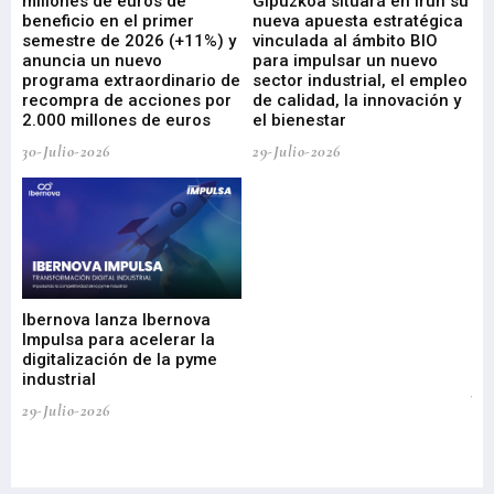
millones de euros de
Gipuzkoa situará en Irún su
em
beneficio en el primer
nueva apuesta estratégica
de
ad
semestre de 2026 (+11%) y
vinculada al ámbito BIO
En
anuncia un nuevo
para impulsar un nuevo
En
programa extraordinario de
sector industrial, el empleo
29-
recompra de acciones por
de calidad, la innovación y
2.000 millones de euros
el bienestar
30-Julio-2026
29-Julio-2026
Mi
nu
di
Ibernova lanza Ibernova
ma
Impulsa para acelerar la
in
digitalización de la pyme
mi
industrial
de
te
29-Julio-2026
el
29-