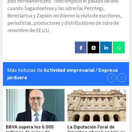
país norteamericano. Todo empezó el pasado verano
cuando Sagardoetxea y las sidrerías Petritegi,
Bereziartua y Zapiain recibieron la visita de escritores,
periodistas, productores y distribuidores de sidra de
renombre de EE.UU.
Más noticias de
Actividad empresarial / Enpresa
jarduera
e
BBVA supera los 6.000
La Diputación Foral de
En