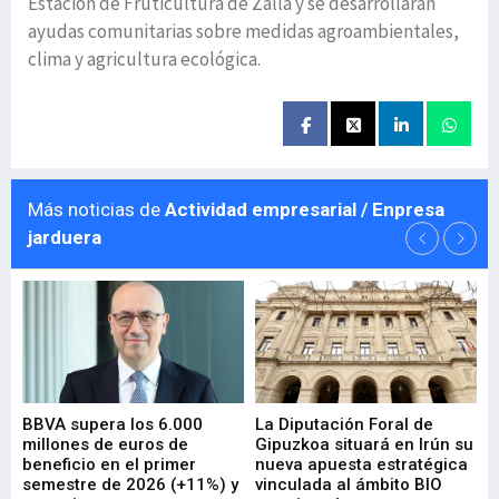
Estación de Fruticultura de Zalla y se desarrollarán
ayudas comunitarias sobre medidas agroambientales,
clima y agricultura ecológica.
Más noticias de
Actividad empresarial / Enpresa
jarduera
e
BBVA supera los 6.000
La Diputación Foral de
En
millones de euros de
Gipuzkoa situará en Irún su
em
beneficio en el primer
nueva apuesta estratégica
de
ad
semestre de 2026 (+11%) y
vinculada al ámbito BIO
En