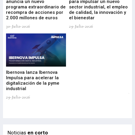
anuncia un nuevo
para impulsar un nuevo
En
programa extraordinario de
sector industrial, el empleo
29-
recompra de acciones por
de calidad, la innovación y
2.000 millones de euros
el bienestar
30-Julio-2026
29-Julio-2026
Mi
nu
di
Ibernova lanza Ibernova
ma
Impulsa para acelerar la
in
digitalización de la pyme
mi
industrial
de
te
29-Julio-2026
el
29-
Noticias
en corto