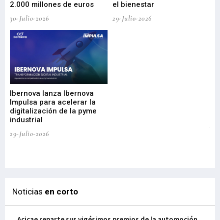
2.000 millones de euros
el bienestar
30-Julio-2026
29-Julio-2026
Mi
nu
di
Ibernova lanza Ibernova
ma
Impulsa para acelerar la
in
digitalización de la pyme
mi
industrial
de
te
29-Julio-2026
el
29-
Noticias
en corto
Acicae reparte sus vigésimos premios de la automoción