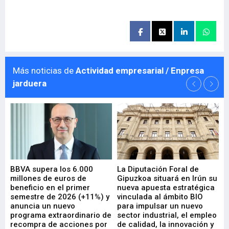
Más noticias de
Actividad empresarial / Enpresa
jarduera
e
BBVA supera los 6.000
La Diputación Foral de
En
millones de euros de
Gipuzkoa situará en Irún su
em
beneficio en el primer
nueva apuesta estratégica
de
ad
semestre de 2026 (+11%) y
vinculada al ámbito BIO
En
anuncia un nuevo
para impulsar un nuevo
En
programa extraordinario de
sector industrial, el empleo
29-
recompra de acciones por
de calidad, la innovación y