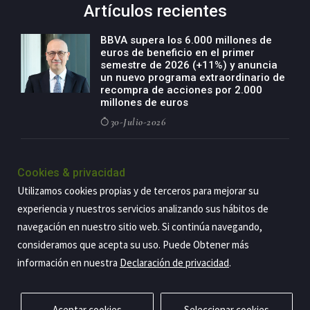
Artículos recientes
BBVA supera los 6.000 millones de
euros de beneficio en el primer
semestre de 2026 (+11%) y anuncia
un nuevo programa extraordinario de
recompra de acciones por 2.000
millones de euros
30-Julio-2026
BBVA acelera el crecimiento de su
negocio agro con un modelo global
Cookies & privacidad
de especialización presente en siete
Utilizamos cookies propias y de terceros para mejorar su
países
experiencia y nuestros servicios analizando sus hábitos de
29-Julio-2026
navegación en nuestro sitio web. Si continúa navegando,
consideramos que acepta su uso. Puede Obtener más
información en nuestra
Declaración de privacidad
.
Copyright@2026 Estrategia Empresarial
Privacidad
Aviso legal
Política de cookies
Contacto
RSS
Aceptar cookies
Seleccionar cookies