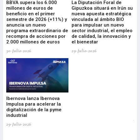
e
BBVA supera los 6.000
La Diputación Foral de
En
millones de euros de
Gipuzkoa situará en Irún su
em
beneficio en el primer
nueva apuesta estratégica
de
ad
semestre de 2026 (+11%) y
vinculada al ámbito BIO
En
anuncia un nuevo
para impulsar un nuevo
En
programa extraordinario de
sector industrial, el empleo
29-
recompra de acciones por
de calidad, la innovación y
2.000 millones de euros
el bienestar
30-Julio-2026
29-Julio-2026
Mi
nu
di
Ibernova lanza Ibernova
ma
Impulsa para acelerar la
in
digitalización de la pyme
mi
industrial
de
te
29-Julio-2026
el
29-