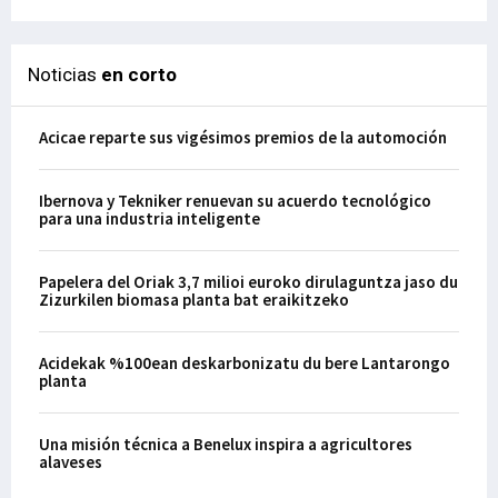
Noticias
en corto
Acicae reparte sus vigésimos premios de la automoción
Ibernova y Tekniker renuevan su acuerdo tecnológico
para una industria inteligente
Papelera del Oriak 3,7 milioi euroko dirulaguntza jaso du
Zizurkilen biomasa planta bat eraikitzeko
Acidekak %100ean deskarbonizatu du bere Lantarongo
planta
Una misión técnica a Benelux inspira a agricultores
alaveses