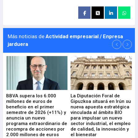
Más noticias de
Actividad empresarial / Enpresa
jarduera
e
BBVA supera los 6.000
La Diputación Foral de
En
millones de euros de
Gipuzkoa situará en Irún su
em
beneficio en el primer
nueva apuesta estratégica
de
ad
semestre de 2026 (+11%) y
vinculada al ámbito BIO
En
anuncia un nuevo
para impulsar un nuevo
En
programa extraordinario de
sector industrial, el empleo
29-
recompra de acciones por
de calidad, la innovación y
2.000 millones de euros
el bienestar