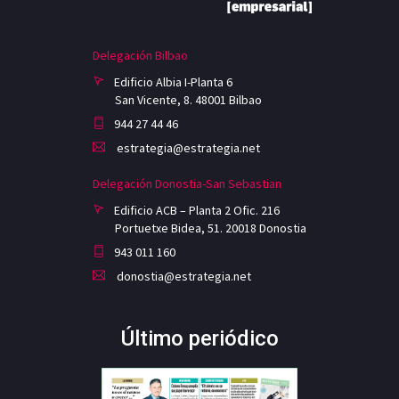
Delegación Bilbao
Edificio Albia I-Planta 6
San Vicente, 8. 48001 Bilbao
944 27 44 46
estrategia@estrategia.net
Delegación Donostia-San Sebastian
Edificio ACB – Planta 2 Ofic. 216
Portuetxe Bidea, 51. 20018 Donostia
943 011 160
donostia@estrategia.net
Último periódico