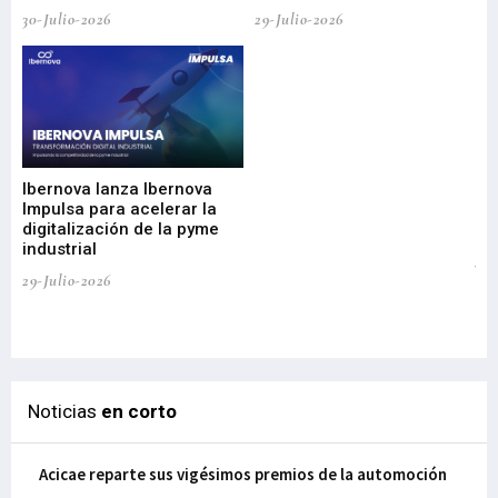
30-Julio-2026
29-Julio-2026
Mi
nu
di
Ibernova lanza Ibernova
ma
Impulsa para acelerar la
in
digitalización de la pyme
mi
industrial
de
te
29-Julio-2026
el
29-
Noticias
en corto
Acicae reparte sus vigésimos premios de la automoción