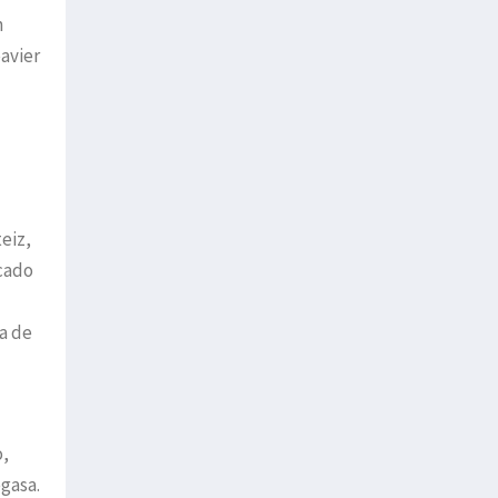
n
eavier
eiz,
rcado
a de
o,
gasa.