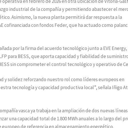
 operativa en febrero de 2026 en otra ubicación de Vitoria-Gast
erazgo industrial de la compañía y permitiendo abastecer el me
ico. Asimismo, la nueva planta permitirá dar respuesta a la
AE cofinanciada con fondos Feder, que ha actuado como palanc
ada por la firma del acuerdo tecnológico junto a EVE Energy,
LFP para BESS, que aporta capacidad y fiabilidad de suministr
BESS sin comprometer el control tecnológico y operativo de Ce
ad y solidez reforzando nuestro rol como líderes europeos en
stra tecnología y capacidad productiva local”, señala Iñigo A
compañía vasca ya trabaja en la ampliación de dos nuevas líneas
nzar una capacidad total de 1.800 MWh anuales a lo largo del p
te europeo de referencia en almacenamiento energético.