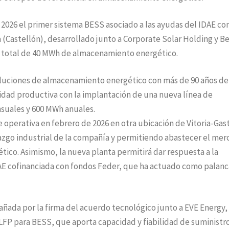
2026 el primer sistema BESS asociado a las ayudas del IDAE co
 (Castellón), desarrollado junto a Corporate Solar Holding y B
 total de 40 MWh de almacenamiento energético.
oluciones de almacenamiento energético con más de 90 años de
cidad productiva con la implantación de una nueva línea de
suales y 600 MWh anuales.
 operativa en febrero de 2026 en otra ubicación de Vitoria-Gast
erazgo industrial de la compañía y permitiendo abastecer el me
ico. Asimismo, la nueva planta permitirá dar respuesta a la
AE cofinanciada con fondos Feder, que ha actuado como palanc
ada por la firma del acuerdo tecnológico junto a EVE Energy,
LFP para BESS, que aporta capacidad y fiabilidad de suministr