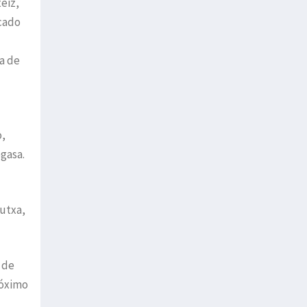
eiz,
rcado
a de
o,
gasa.
tutxa,
 de
róximo