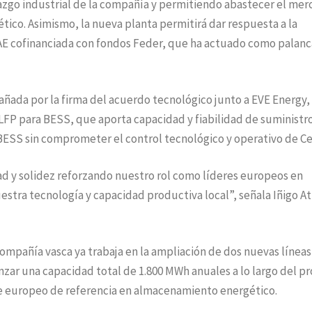
erazgo industrial de la compañía y permitiendo abastecer el me
ico. Asimismo, la nueva planta permitirá dar respuesta a la
AE cofinanciada con fondos Feder, que ha actuado como palanc
ada por la firma del acuerdo tecnológico junto a EVE Energy,
LFP para BESS, que aporta capacidad y fiabilidad de suministr
BESS sin comprometer el control tecnológico y operativo de Ce
ad y solidez reforzando nuestro rol como líderes europeos en
stra tecnología y capacidad productiva local”, señala Iñigo A
compañía vasca ya trabaja en la ampliación de dos nuevas líneas
nzar una capacidad total de 1.800 MWh anuales a lo largo del p
te europeo de referencia en almacenamiento energético.