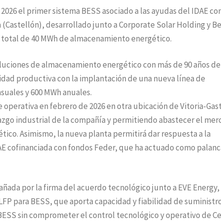
2026 el primer sistema BESS asociado a las ayudas del IDAE co
 (Castellón), desarrollado junto a Corporate Solar Holding y B
 total de 40 MWh de almacenamiento energético.
oluciones de almacenamiento energético con más de 90 años de
cidad productiva con la implantación de una nueva línea de
suales y 600 MWh anuales.
 operativa en febrero de 2026 en otra ubicación de Vitoria-Gast
erazgo industrial de la compañía y permitiendo abastecer el me
ico. Asimismo, la nueva planta permitirá dar respuesta a la
AE cofinanciada con fondos Feder, que ha actuado como palanc
ada por la firma del acuerdo tecnológico junto a EVE Energy,
LFP para BESS, que aporta capacidad y fiabilidad de suministr
BESS sin comprometer el control tecnológico y operativo de Ce