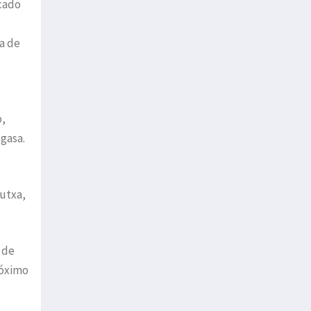
rcado
a de
o,
gasa.
tutxa,
 de
róximo