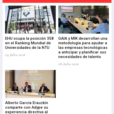
EHU ocupa la posición 358
GAIA y MIK desarrollan una
De
en el Ranking Mundial de
metodología para ayudar a
Fu
a
Universidades de la NTU
las empresas tecnológicas
nu
a anticipar y planificar sus
ac
29-Julio-2026
necesidades de talento
cr
de
28-Julio-2026
22-
Alberto García Erauzkin
comparte con Adype su
BI
experiencia directiva al
pr