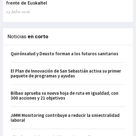
frente de Euskaltel
en
23-Julio-2026
21-
Noticias
en corto
Quirónsalud y Deusto forman a los futuros sanitarios
El Plan de Innovación de San Sebastián activa su primer
paquete de programas y ayudas
Bilbao aprueba su nueva hoja de ruta en igualdad, con
300 acciones y 21 objetivos
JiMM Monitoring contribuye a reducir la siniestralidad
laboral