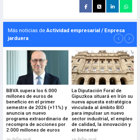
Más noticias de
Actividad empresarial / Enpresa
jarduera
e
BBVA supera los 6.000
La Diputación Foral de
En
millones de euros de
Gipuzkoa situará en Irún su
em
beneficio en el primer
nueva apuesta estratégica
de
ad
semestre de 2026 (+11%) y
vinculada al ámbito BIO
En
anuncia un nuevo
para impulsar un nuevo
En
programa extraordinario de
sector industrial, el empleo
29-
recompra de acciones por
de calidad, la innovación y
2.000 millones de euros
el bienestar
30-Julio-2026
29-Julio-2026