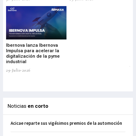
Mi
nu
di
Ibernova lanza Ibernova
ma
Impulsa para acelerar la
in
digitalización de la pyme
mi
industrial
de
te
29-Julio-2026
el
29-
Noticias
en corto
Acicae reparte sus vigésimos premios de la automoción