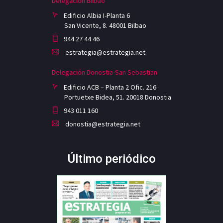
Delegación Bilbao
Edificio Albia I-Planta 6
San Vicente, 8. 48001 Bilbao
944 27 44 46
estrategia@estrategia.net
Delegación Donostia-San Sebastian
Edificio ACB – Planta 2 Ofic. 216
Portuetxe Bidea, 51. 20018 Donostia
943 011 160
donostia@estrategia.net
Último periódico