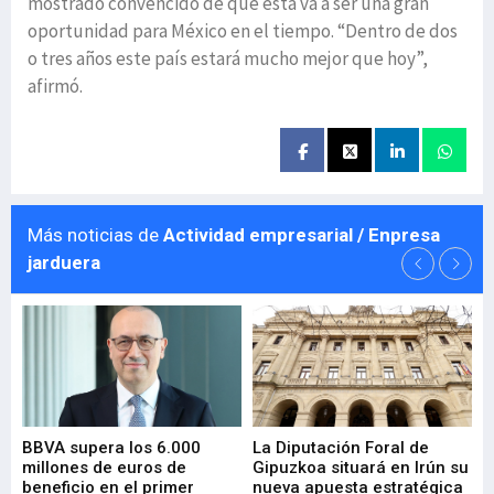
mostrado convencido de que ésta va a ser una gran
oportunidad para México en el tiempo. “Dentro de dos
o tres años este país estará mucho mejor que hoy”,
afirmó.
Más noticias de
Actividad empresarial / Enpresa
jarduera
e
BBVA supera los 6.000
La Diputación Foral de
En
millones de euros de
Gipuzkoa situará en Irún su
em
beneficio en el primer
nueva apuesta estratégica
de