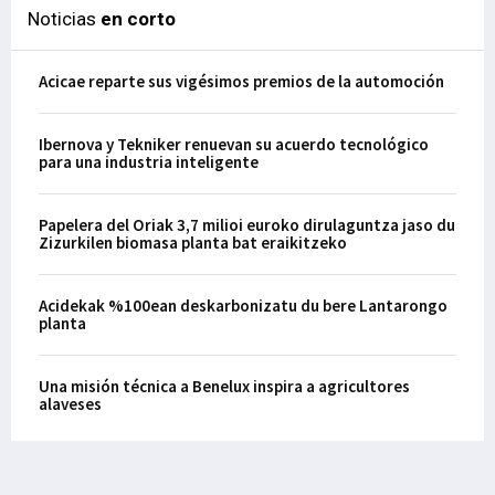
Noticias
en corto
Acicae reparte sus vigésimos premios de la automoción
Ibernova y Tekniker renuevan su acuerdo tecnológico
para una industria inteligente
Papelera del Oriak 3,7 milioi euroko dirulaguntza jaso du
Zizurkilen biomasa planta bat eraikitzeko
Acidekak %100ean deskarbonizatu du bere Lantarongo
planta
Una misión técnica a Benelux inspira a agricultores
alaveses