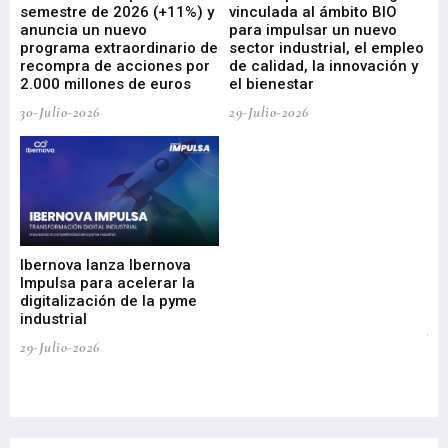
ad
semestre de 2026 (+11%) y
vinculada al ámbito BIO
En
anuncia un nuevo
para impulsar un nuevo
En
programa extraordinario de
sector industrial, el empleo
29-
recompra de acciones por
de calidad, la innovación y
2.000 millones de euros
el bienestar
30-Julio-2026
29-Julio-2026
Mi
nu
di
Ibernova lanza Ibernova
ma
Impulsa para acelerar la
in
digitalización de la pyme
mi
industrial
de
te
29-Julio-2026
el
29-