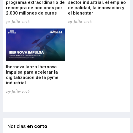
programa extraordinario de
sector industrial, el empleo
29-
recompra de acciones por
de calidad, la innovación y
2.000 millones de euros
el bienestar
30-Julio-2026
29-Julio-2026
Mi
nu
di
Ibernova lanza Ibernova
ma
Impulsa para acelerar la
in
digitalización de la pyme
mi
industrial
de
te
29-Julio-2026
el
29-
Noticias
en corto