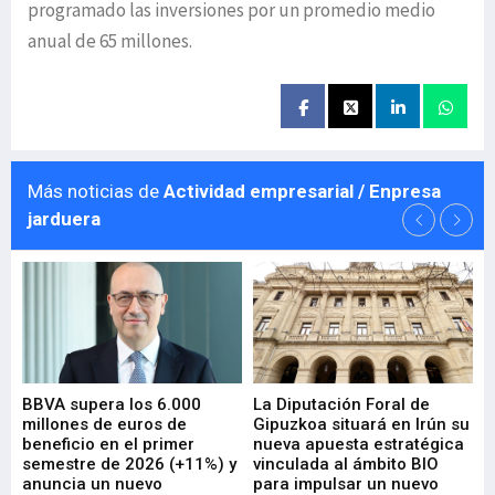
programado las inversiones por un promedio medio
anual de 65 millones.
Más noticias de
Actividad empresarial / Enpresa
jarduera
e
BBVA supera los 6.000
La Diputación Foral de
En
millones de euros de
Gipuzkoa situará en Irún su
em
beneficio en el primer
nueva apuesta estratégica
de
ad
semestre de 2026 (+11%) y
vinculada al ámbito BIO
En
anuncia un nuevo
para impulsar un nuevo
En