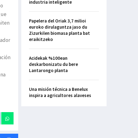
industria inteligente
po
que
Papelera del Oriak 3,7 milioi
miten
euroko dirulaguntza jaso du
Zizurkilen biomasa planta bat
eraikitzeko
vador
ación
Acidekak %100ean
deskarbonizatu du bere
Lantarongo planta
ena
Una misión técnica a Benelux
inspira a agricultores alaveses