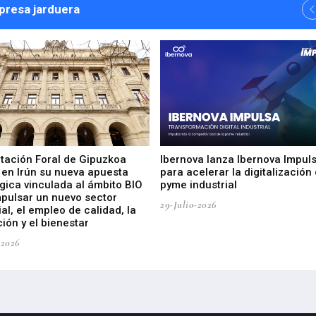
npresa jarduera
utación Foral de Gipuzkoa
Ibernova lanza Ibernova Impul
 en Irún su nueva apuesta
para acelerar la digitalización 
gica vinculada al ámbito BIO
pyme industrial
mpulsar un nuevo sector
29-Julio-2026
ial, el empleo de calidad, la
ión y el bienestar
-2026