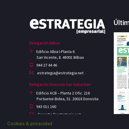
Últi
Delegación Bilbao
Edificio Albia I-Planta 6
San Vicente, 8. 48001 Bilbao
944 27 44 46
estrategia@estrategia.net
Delegación Donostia-San Sebastian
Edificio ACB – Planta 2 Ofic. 216
Portuetxe Bidea, 51. 20018 Donostia
943 011 160
donostia@estrategia.net
Cookies & privacidad