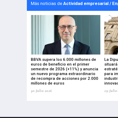
Más noticias de
Actividad empresarial / E
 los nuevos
BBVA supera los 6.000 millones de
La Dip
s de ZIV que, en
euros de beneficio en el primer
situará
de inversión
semestre de 2026 (+11%) y anuncia
estraté
, busca impulsar
un nuevo programa extraordinario
para i
 tecnología
de recompra de acciones por 2.000
industr
ricas del futuro
millones de euros
innovac
30-Julio-2026
29-Julio