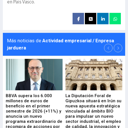
en País Vasco.
Más noticias de
Actividad empresarial / Enpresa
jarduera
e
BBVA supera los 6.000
La Diputación Foral de
En
millones de euros de
Gipuzkoa situará en Irún su
em
beneficio en el primer
nueva apuesta estratégica
de
ad
semestre de 2026 (+11%) y
vinculada al ámbito BIO
En
anuncia un nuevo
para impulsar un nuevo
En
programa extraordinario de
sector industrial, el empleo
29-
recompra de acciones por
de calidad, la innovación y