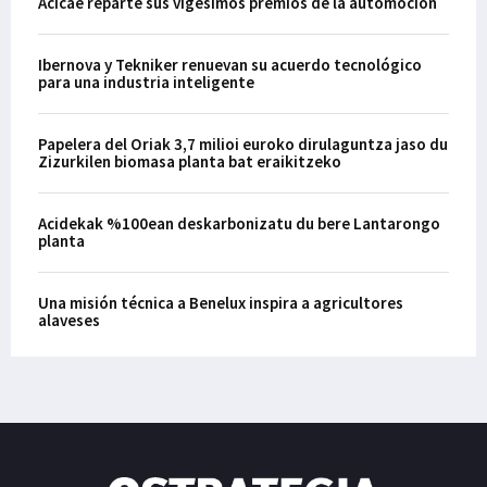
Acicae reparte sus vigésimos premios de la automoción
Ibernova y Tekniker renuevan su acuerdo tecnológico
para una industria inteligente
Papelera del Oriak 3,7 milioi euroko dirulaguntza jaso du
Zizurkilen biomasa planta bat eraikitzeko
Acidekak %100ean deskarbonizatu du bere Lantarongo
planta
Una misión técnica a Benelux inspira a agricultores
alaveses