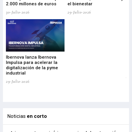
2.000 millones de euros
el bienestar
30-Julio-2026
29-Julio-2026
Mi
nu
di
Ibernova lanza Ibernova
ma
Impulsa para acelerar la
in
digitalización de la pyme
mi
industrial
de
te
29-Julio-2026
el
29-
Noticias
en corto