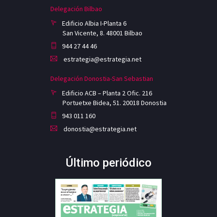
Delegación Bilbao
Edificio Albia I-Planta 6
San Vicente, 8. 48001 Bilbao
944 27 44 46
estrategia@estrategia.net
Delegación Donostia-San Sebastian
Edificio ACB – Planta 2 Ofic. 216
Portuetxe Bidea, 51. 20018 Donostia
943 011 160
donostia@estrategia.net
Último periódico