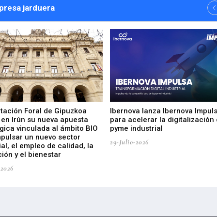
npresa jarduera
utación Foral de Gipuzkoa
Ibernova lanza Ibernova Impul
 en Irún su nueva apuesta
para acelerar la digitalización 
gica vinculada al ámbito BIO
pyme industrial
mpulsar un nuevo sector
29-Julio-2026
ial, el empleo de calidad, la
ión y el bienestar
-2026