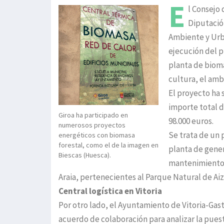
E
l Consejo
Diputació
Ambiente y Urba
ejecución del p
planta de biomas
cultura, el ambu
El proyecto ha 
importe total d
Giroa ha participado en
98.000 euros.
numerosos proyectos
Se trata de un
energéticos con biomasa
forestal, como el de la imagen en
planta de gene
Biescas (Huesca).
mantenimiento 
Araia, pertenecientes al Parque Natural de Aiz
Central logística en Vitoria
Por otro lado, el Ayuntamiento de Vitoria-Gast
acuerdo de colaboración para analizar la pues