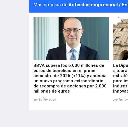
Más noticias de
Actividad empresarial / E
 los nuevos
BBVA supera los 6.000 millones de
La Dip
s de ZIV que, en
euros de beneficio en el primer
situará
de inversión
semestre de 2026 (+11%) y anuncia
estraté
, busca impulsar
un nuevo programa extraordinario
para i
 tecnología
de recompra de acciones por 2.000
industr
ricas del futuro
millones de euros
innovac
30-Julio-2026
29-Julio