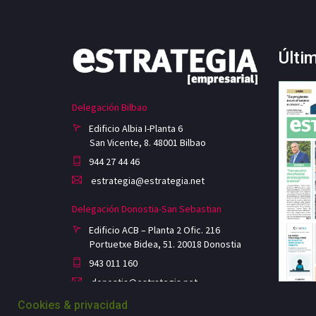
Últi
Delegación Bilbao
Edificio Albia I-Planta 6
San Vicente, 8. 48001 Bilbao
944 27 44 46
estrategia@estrategia.net
Delegación Donostia-San Sebastian
Edificio ACB – Planta 2 Ofic. 216
Portuetxe Bidea, 51. 20018 Donostia
943 011 160
donostia@estrategia.net
Cookies & privacidad