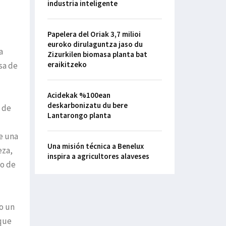
industria inteligente
Papelera del Oriak 3,7 milioi
euroko dirulaguntza jaso du
a
Zizurkilen biomasa planta bat
eraikitzeko
asa de
Acidekak %100ean
deskarbonizatu du bere
l de
Lantarongo planta
e una
Una misión técnica a Benelux
eza,
inspira a agricultores alaveses
io de
do un
 que