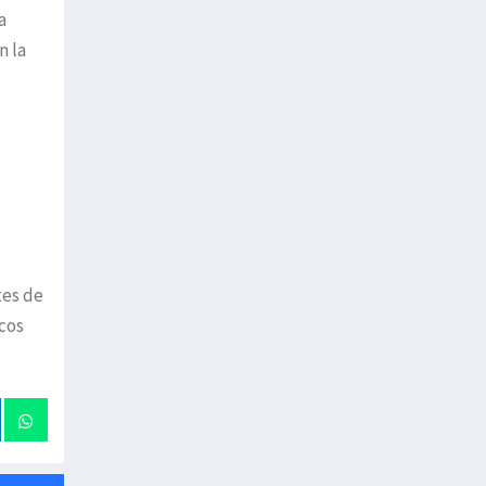
a
n la
tes de
cos