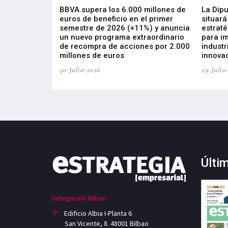
 los nuevos
BBVA supera los 6.000 millones de
La Dip
s de ZIV que, en
euros de beneficio en el primer
situará
de inversión
semestre de 2026 (+11%) y anuncia
estraté
, busca impulsar
un nuevo programa extraordinario
para i
 tecnología
de recompra de acciones por 2.000
industr
ricas del futuro
millones de euros
innovac
30-Julio-2026
29-Julio
Últi
Delegación Bilbao
Edificio Albia I-Planta 6
San Vicente, 8. 48001 Bilbao