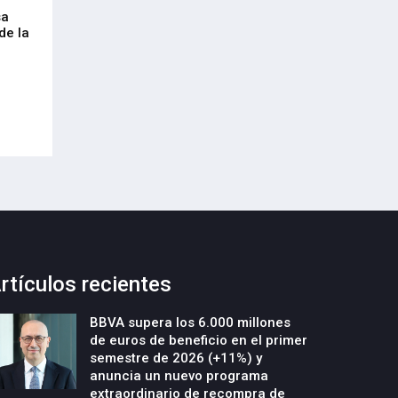
sa
Envalora garantiza a las empresas el
Euskaltel realiza
de la
cumplimiento del Reglamento
centenar de inte
Europeo de Envases y Residuos de
garantizar la con
Envases (PPWR)
29-Julio-2026
29-Julio-2026
rtículos recientes
BBVA supera los 6.000 millones
de euros de beneficio en el primer
semestre de 2026 (+11%) y
anuncia un nuevo programa
extraordinario de recompra de