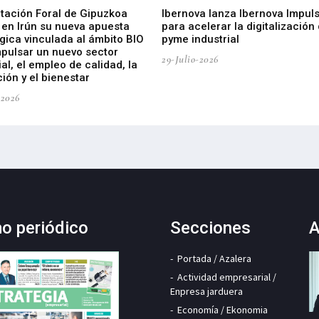
utación Foral de Gipuzkoa
Ibernova lanza Ibernova Impul
 en Irún su nueva apuesta
para acelerar la digitalización 
gica vinculada al ámbito BIO
pyme industrial
mpulsar un nuevo sector
29-Julio-2026
ial, el empleo de calidad, la
ión y el bienestar
-2026
mo periódico
Secciones
A
Portada / Azalera
Actividad empresarial /
Enpresa jarduera
Economía / Ekonomia