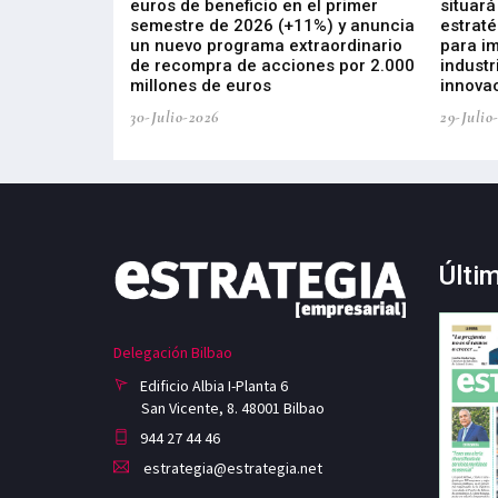
s de ZIV que, en
euros de beneficio en el primer
situará
de inversión
semestre de 2026 (+11%) y anuncia
estraté
, busca impulsar
un nuevo programa extraordinario
para i
 tecnología
de recompra de acciones por 2.000
industr
ricas del futuro
millones de euros
innovac
30-Julio-2026
29-Julio
Últi
Delegación Bilbao
Edificio Albia I-Planta 6
San Vicente, 8. 48001 Bilbao
944 27 44 46
estrategia@estrategia.net