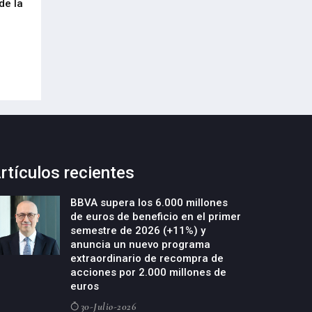
de la
cumplimiento del Reglamento
centenar de inte
Europeo de Envases y Residuos de
garantizar la con
Envases (PPWR)
29-Julio-2026
29-Julio-2026
rtículos recientes
BBVA supera los 6.000 millones
de euros de beneficio en el primer
semestre de 2026 (+11%) y
anuncia un nuevo programa
extraordinario de recompra de
acciones por 2.000 millones de
euros
30-Julio-2026