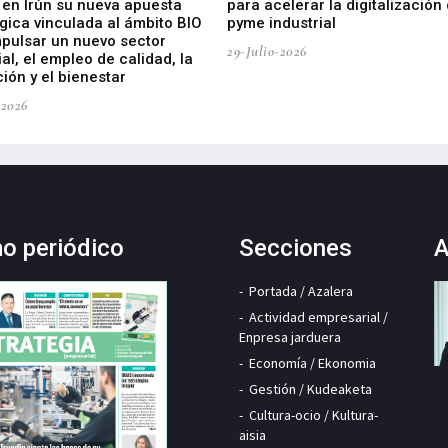
 en Irún su nueva apuesta
para acelerar la digitalización 
gica vinculada al ámbito BIO
pyme industrial
mpulsar un nuevo sector
29-Julio-2026
ial, el empleo de calidad, la
ión y el bienestar
-2026
mo periódico
Secciones
A
Portada / Azalera
Actividad empresarial /
Enpresa jarduera
Economía / Ekonomia
Gestión / Kudeaketa
Cultura-ocio / Kultura-
aisia