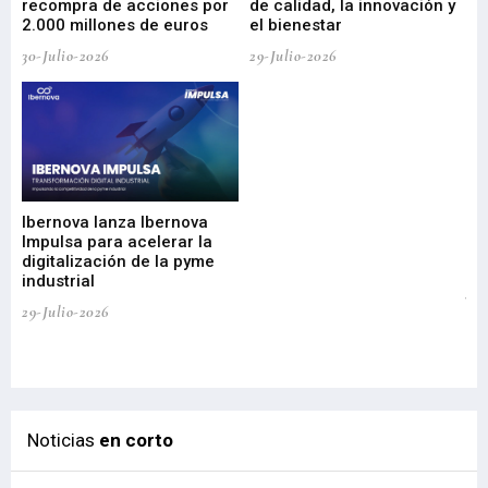
recompra de acciones por
de calidad, la innovación y
2.000 millones de euros
el bienestar
30-Julio-2026
29-Julio-2026
Mi
nu
di
Ibernova lanza Ibernova
ma
Impulsa para acelerar la
in
digitalización de la pyme
mi
industrial
de
te
29-Julio-2026
el
29-
Noticias
en corto