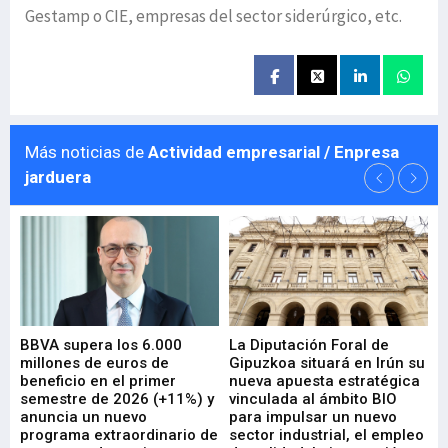
Gestamp o CIE, empresas del sector siderúrgico, etc.
Más noticias de
Actividad empresarial / Enpresa
jarduera
e
BBVA supera los 6.000
La Diputación Foral de
En
millones de euros de
Gipuzkoa situará en Irún su
em
beneficio en el primer
nueva apuesta estratégica
de
ad
semestre de 2026 (+11%) y
vinculada al ámbito BIO
En
anuncia un nuevo
para impulsar un nuevo
En
programa extraordinario de
sector industrial, el empleo
29-