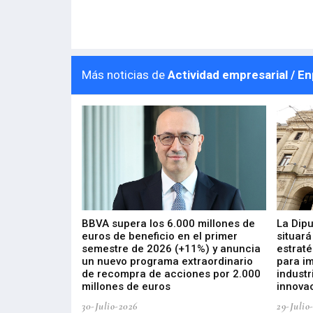
Más noticias de
Actividad empresarial / E
 los nuevos
BBVA supera los 6.000 millones de
La Dip
s de ZIV que, en
euros de beneficio en el primer
situará
de inversión
semestre de 2026 (+11%) y anuncia
estraté
, busca impulsar
un nuevo programa extraordinario
para i
 tecnología
de recompra de acciones por 2.000
industr
ricas del futuro
millones de euros
innovac
30-Julio-2026
29-Julio