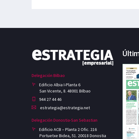
Últi
Delegación Bilbao
Edificio Albia I-Planta 6
San Vicente, 8. 48001 Bilbao
944 27 44 46
estrategia@estrategia.net
Delegación Donostia-San Sebastian
Edificio ACB – Planta 2 Ofic. 216
Portuetxe Bidea, 51. 20018 Donostia