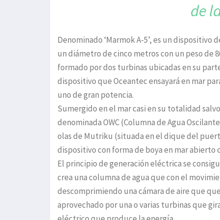
de l
Denominado ‘Marmok A-5’, es un dispositivo d
un diámetro de cinco metros con un peso de 80
formado por dos turbinas ubicadas en su parte
dispositivo que Oceantec ensayará en mar para 
uno de gran potencia.
Sumergido en el mar casi en su totalidad salv
denominada OWC (Columna de Agua Oscilante), 
olas de Mutriku (situada en el dique del puer
dispositivo con forma de boya en mar abierto c
El principio de generación eléctrica se consigu
crea una columna de agua que con el movimie
descomprimiendo una cámara de aire que queda 
aprovechado por una o varias turbinas que gira
eléctrico que produce la energía.