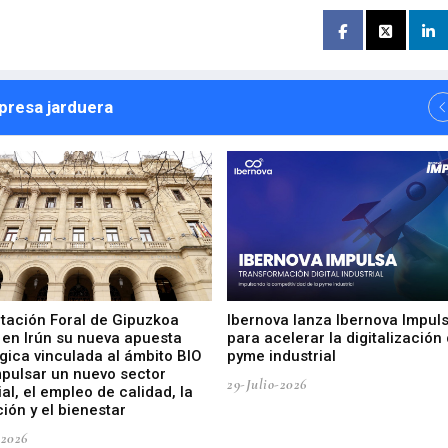
npresa jarduera
utación Foral de Gipuzkoa
Ibernova lanza Ibernova Impul
 en Irún su nueva apuesta
para acelerar la digitalización 
gica vinculada al ámbito BIO
pyme industrial
mpulsar un nuevo sector
29-Julio-2026
ial, el empleo de calidad, la
ión y el bienestar
-2026