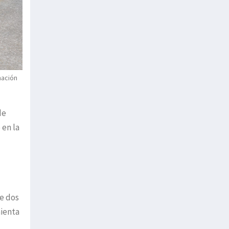
mación
de
 en la
de dos
mienta