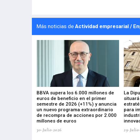
Más noticias de
Actividad empresarial / E
 los nuevos
BBVA supera los 6.000 millones de
La Dip
s de ZIV que, en
euros de beneficio en el primer
situará
de inversión
semestre de 2026 (+11%) y anuncia
estraté
, busca impulsar
un nuevo programa extraordinario
para i
 tecnología
de recompra de acciones por 2.000
industr
ricas del futuro
millones de euros
innovac
30-Julio-2026
29-Julio