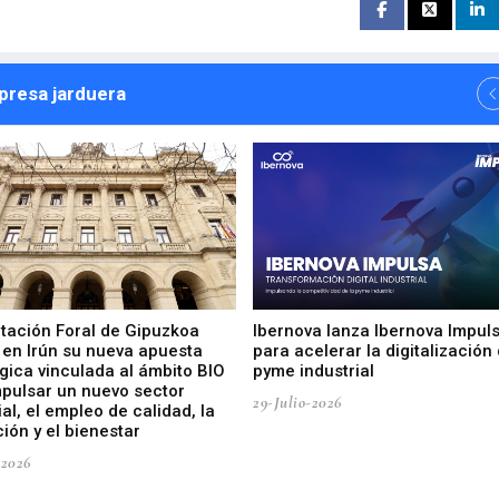
npresa jarduera
utación Foral de Gipuzkoa
Ibernova lanza Ibernova Impul
 en Irún su nueva apuesta
para acelerar la digitalización 
gica vinculada al ámbito BIO
pyme industrial
mpulsar un nuevo sector
29-Julio-2026
ial, el empleo de calidad, la
ión y el bienestar
-2026