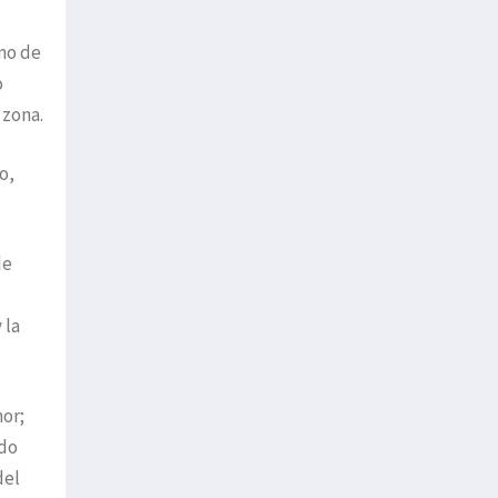
ino de
o
 zona.
o,
de
 la
nor;
rdo
del