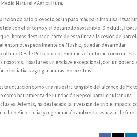
 Medio Natural y Agricultura.
guración de este proyecto es un paso más para impulsar Itsaslur
a con el entorno y el desarrollo sostenible. Sin duda, Itsasl
ue, hemos destinado parte de esta finca a la cesión de parcel
del entorno, especialmente de Muskiz, puedan desarrollar
agricultura. Desde Petronor entendemos el entorno como un esp
a nosotros, Itsaslur es un enclave excepcional, con un potenci
n o iniciativas agroganaderas, entre otras”.
r esta actuación como una muestra tangible del alcance de Mot
cto como herramienta de Fundación Repsol para impulsar una
inclusiva. Además, ha destacado la inversión de triple impacto 
co, beneficio social y regeneración ambiental avanzan de form