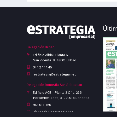
Últi
Delegación Bilbao
Edificio Albia I-Planta 6
San Vicente, 8. 48001 Bilbao
944 27 44 46
estrategia@estrategia.net
Delegación Donostia-San Sebastian
Edificio ACB – Planta 2 Ofic. 216
Portuetxe Bidea, 51. 20018 Donostia
943 011 160
donostia@estrategia.net