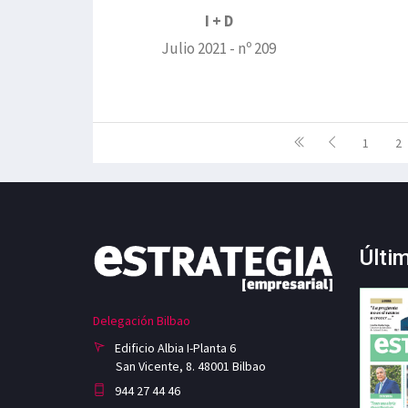
I + D
Julio 2021 - nº 209
1
2
Últi
Delegación Bilbao
Edificio Albia I-Planta 6
San Vicente, 8. 48001 Bilbao
944 27 44 46