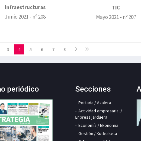
Infraestructuras
TIC
Junio 2021 - nº 208
Mayo 2021 - nº 207
3
4
5
6
7
8
mo periódico
Secciones
A
Portada / Azalera
Actividad empresarial /
Enpresa jarduera
Economía / Ekonomia
Gestión / Kudeaketa