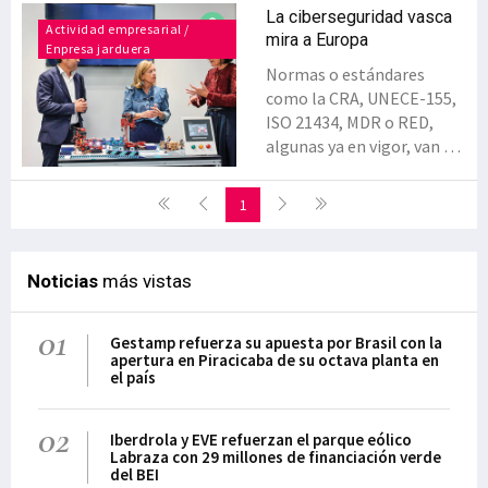
La ciberseguridad vasca
Actividad empresarial /
mira a Europa
Enpresa jarduera
Normas o estándares
como la CRA, UNECE-155,
ISO 21434, MDR o RED,
algunas ya en vigor, van a
obligar a certificar como
ciberseguros muchos
1
productos industriales, en
especial los conectados,
desde su diseño y durante
Noticias
más vistas
todo su ciclo de vida. La
ciberseguridad, en este
01
escenario, no es una
Gestamp refuerza su apuesta por Brasil con la
apertura en Piracicaba de su octava planta en
opción y pasa a ser, sin
el país
duda, un elemento de
competitividad que aporta
02
valor añadido. La
Iberdrola y EVE refuerzan el parque eólico
Labraza con 29 millones de financiación verde
economía de la
del BEI
ciberseguridad va mucho