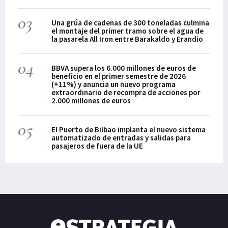
más allá de los ataques
03
que pueden sufrir las
Una grúa de cadenas de 300 toneladas culmina
grandes corporaciones e
el montaje del primer tramo sobre el agua de
la pasarela All Iron entre Barakaldo y Erandio
infraestructuras o cada
ciudadano en sus
04
dispositivos. Es cierto que
BBVA supera los 6.000 millones de euros de
la escalada de incidentes
beneficio en el primer semestre de 2026
(+11%) y anuncia un nuevo programa
no encuentra freno y que
extraordinario de recompra de acciones por
en Euskadi, sin ir más lejos,
2.000 millones de euros
las denuncia
05
El Puerto de Bilbao implanta el nuevo sistema
automatizado de entradas y salidas para
pasajeros de fuera de la UE