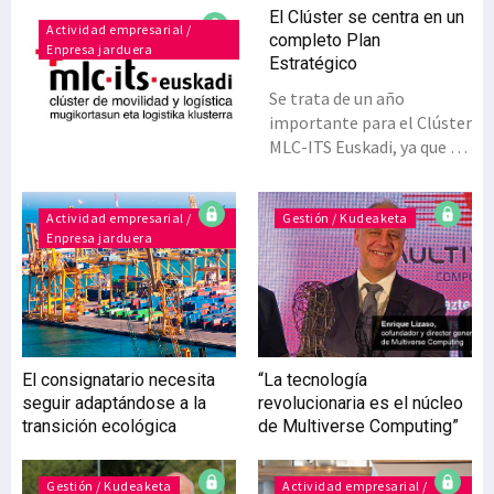
El Clúster se centra en un
Actividad empresarial /
completo Plan
Enpresa jarduera
Estratégico
Se trata de un año
importante para el Clúster
MLC-ITS Euskadi, ya que en
este 2025 pone en marcha
un Plan Estratégico que se
alargará por tres años,
Actividad empresarial /
Gestión / Kudeaketa
Enpresa jarduera
hasta 2028. El reto es
ambicioso y las
previsiones pasan por
seguir fomentando la
cooperación entre los
agentes implicados en el
El consignatario necesita
“La tecnología
sector, con una completa
seguir adaptándose a la
revolucionaria es el núcleo
evolución que se adapte a
transición ecológica
de Multiverse Computing”
las nuevas demandas del
mercado, relacionadas con
la automatización, las
Gestión / Kudeaketa
Actividad empresarial /