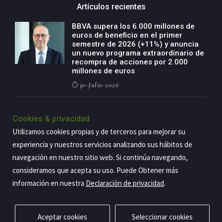
Artículos recientes
BBVA supera los 6.000 millones de
euros de beneficio en el primer
semestre de 2026 (+11%) y anuncia
un nuevo programa extraordinario de
recompra de acciones por 2.000
millones de euros
30-Julio-2026
BBVA acelera el crecimiento de su
negocio agro con un modelo global
Cookies & privacidad
de especialización presente en siete
Utilizamos cookies propias y de terceros para mejorar su
países
experiencia y nuestros servicios analizando sus hábitos de
29-Julio-2026
navegación en nuestro sitio web. Si continúa navegando,
consideramos que acepta su uso. Puede Obtener más
información en nuestra
Declaración de privacidad
.
Copyright@2026 Estrategia Empresarial
Privacidad
Aviso legal
Política de cookies
Contacto
RSS
Aceptar cookies
Seleccionar cookies