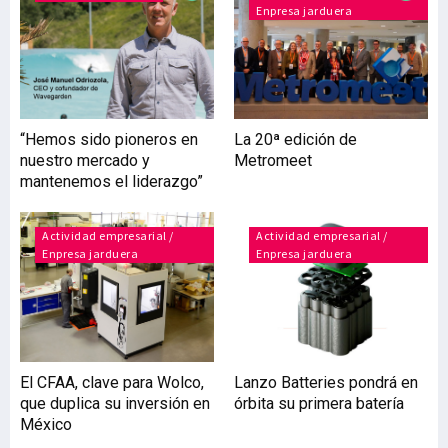
Enpresa jarduera
nuevas tecnologías,
dentro de la transición
ecológica que, como no
puede ser de otra manera,
afecta a la logística y a la
actividad de los
“Hemos sido pioneros en
La 20ª edición de
operadores. En lo que se
nuestro mercado y
Metromeet
refiere a este compendio
mantenemos el liderazgo”
de desafíos, el presidente
del Clúster, Eduardo Lasa,
expl
Actividad empresarial /
Actividad empresarial /
Enpresa jarduera
Enpresa jarduera
El CFAA, clave para Wolco,
Lanzo Batteries pondrá en
que duplica su inversión en
órbita su primera batería
México