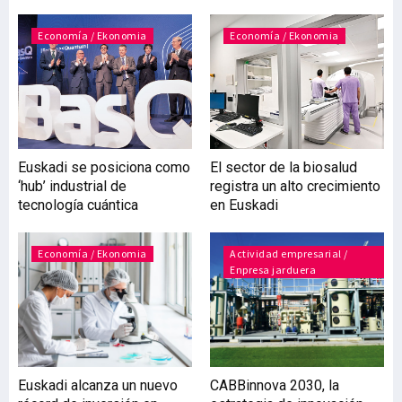
de 2023. Es de destacar que
en esta legislatura que
Economía / Ekonomia
Economía / Ekonomia
ahora termina los recursos
destinados a estos
capítulos han registrado
un aumento acumulado
del 31%. Por
departamentos, los
Euskadi se posiciona como
El sector de la biosalud
mayores recursos (307,3
‘hub’ industrial de
registra un alto crecimiento
millones) se residencian
tecnología cuántica
en Euskadi
en el de Desarrollo
Económico, Sostenibilidad
y Medioambiente, para
Economía / Ekonomia
Actividad empresarial /
Enpresa jarduera
ámbitos como
Euskadi alcanza un nuevo
CABBinnova 2030, la