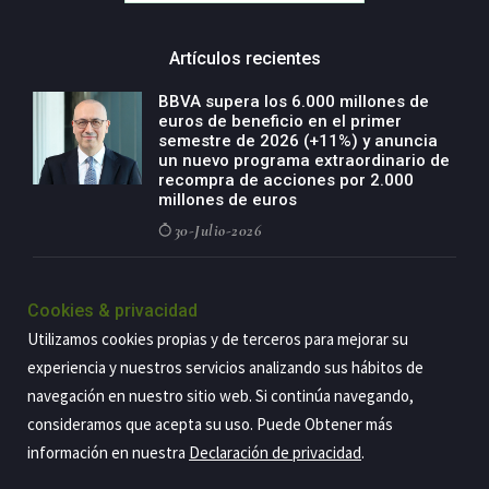
Artículos recientes
BBVA supera los 6.000 millones de
euros de beneficio en el primer
semestre de 2026 (+11%) y anuncia
un nuevo programa extraordinario de
recompra de acciones por 2.000
millones de euros
30-Julio-2026
BBVA acelera el crecimiento de su
negocio agro con un modelo global
Cookies & privacidad
de especialización presente en siete
Utilizamos cookies propias y de terceros para mejorar su
países
experiencia y nuestros servicios analizando sus hábitos de
29-Julio-2026
navegación en nuestro sitio web. Si continúa navegando,
consideramos que acepta su uso. Puede Obtener más
información en nuestra
Declaración de privacidad
.
Copyright@2026 Estrategia Empresarial