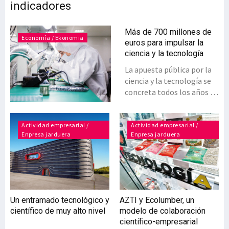
indicadores
Más de 700 millones de
Economía / Ekonomia
euros para impulsar la
ciencia y la tecnología
La apuesta pública por la
ciencia y la tecnología se
concreta todos los años en
las partidas
presupuestarias que se
dedican a la I+D. Así, los
Actividad empresarial /
Actividad empresarial /
Enpresa jarduera
Enpresa jarduera
presupuestos de Euskadi
para este año recogen
partidas relativas a
ciencia, tecnología e
innovación que
acumuladas superan los
Un entramado tecnológico y
AZTI y Ecolumber, un
701 millones, lo que
científico de muy alto nivel
modelo de colaboración
representa un incremento
científico-empresarial
del 6,5% sobre las cuentas