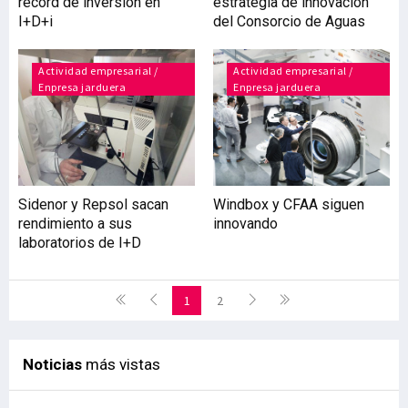
récord de inversión en
estrategia de innovación
I+D+i
del Consorcio de Aguas
Actividad empresarial /
Actividad empresarial /
Enpresa jarduera
Enpresa jarduera
Sidenor y Repsol sacan
Windbox y CFAA siguen
rendimiento a sus
innovando
laboratorios de I+D
1
2
Noticias
más vistas