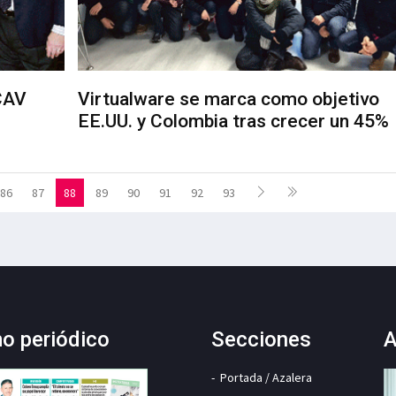
 CAV
Virtualware se marca como objetivo
EE.UU. y Colombia tras crecer un 45%
86
87
88
89
90
91
92
93
mo periódico
Secciones
A
Portada / Azalera