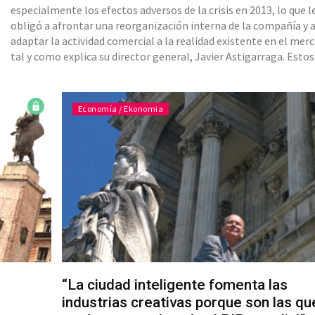
especialmente los efectos adversos de la crisis en 2013, lo que l
obligó a afrontar una reorganización interna de la compañía y 
adaptar la actividad comercial a la realidad existente en el mer
tal y como explica su director general, Javier Astigarraga. Estos
factores fueron determinantes en 2014 y supusieron un cierre d
ejercicio con una facturación cercana a los si
Economía / Ekonomia
“La ciudad inteligente fomenta las
industrias creativas porque son las qu