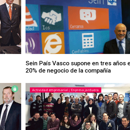
Sein País Vasco supone en tres años e
20% de negocio de la compañía
Actividad empresarial / Enpresa jarduera