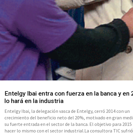
Entelgy Ibai entra con fuerza en la banca y en
lo hará en la industria
Entelgy Ibai, la delegación vasca de Entelgy, cerró 2014 con un
crecimiento del beneficio neto del 20%, motivado en gran medi
su fuerte entrada en el sector de la banca. El objetivo para 2015
hacer lo mismo con el sector industrial.La consultora TIC sufri