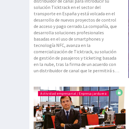
distribuidor de canal para introducir su
solución Ticktrack en el sector del
transporte en España y está volcada en el
desarrollo de nuevos proyectos de control
de acceso y pago cerrado.La compañía, que
desarrolla soluciones profesionales
basadas en el uso de smartphones y
tecnología NFC, avanza en la
comercialización de Ticktrack, su solución
de gestión de pasajeros y ticketing basada
en la nube, tras la firma de un acuerdo con
un distribuidor de canal que le permitirá su
extensión en el sector del transporte
español. De hecho, ya está funcionando en
diferentes compañías. Cabe recordar que
Actividad empresarial / Enpresa jarduera
esta solución