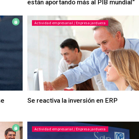
están aportando más al PIB mundial”
Actividad empresarial / Enpresa jarduera
se
Se reactiva la inversión en ERP
Actividad empresarial / Enpresa jarduera