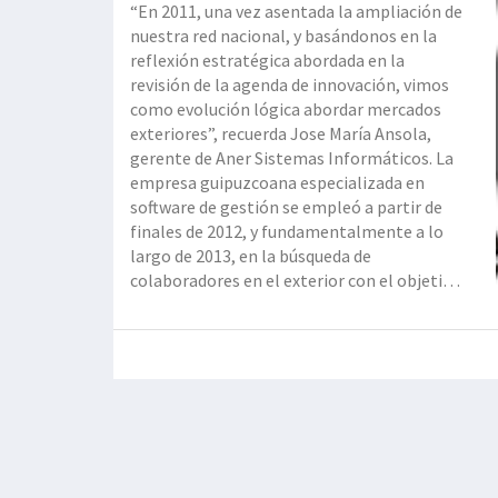
“En 2011, una vez asentada la ampliación de
nuestra red nacional, y basándonos en la
reflexión estratégica abordada en la
revisión de la agenda de innovación, vimos
como evolución lógica abordar mercados
exteriores”, recuerda Jose María Ansola,
gerente de Aner Sistemas Informáticos. La
empresa guipuzcoana especializada en
software de gestión se empleó a partir de
finales de 2012, y fundamentalmente a lo
largo de 2013, en la búsqueda de
colaboradores en el exterior con el objetivo
de crear una red de partners en diferentes
países latinoamericanos, inicialmente en
Colombia y Perú y, posteriormente, en
Ecuador, México, Chile, etc. en los que h