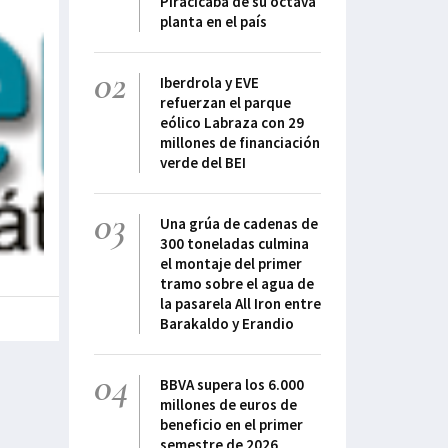
Piracicaba de su octava
planta en el país
02
Iberdrola y EVE
refuerzan el parque
eólico Labraza con 29
millones de financiación
verde del BEI
03
Una grúa de cadenas de
300 toneladas culmina
el montaje del primer
tramo sobre el agua de
la pasarela All Iron entre
Barakaldo y Erandio
04
BBVA supera los 6.000
millones de euros de
beneficio en el primer
semestre de 2026