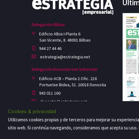
Últi
Delegación Bilbao
Edificio Albia I-Planta 6
San Vicente, 8. 48001 Bilbao
944 27 44 46
estrategia@estrategia.net
Delegación Donostia-San Sebastian
Edificio ACB – Planta 2 Ofic. 216
Portuetxe Bidea, 51. 20018 Donostia
943 011 160
donostia@estrategia.net
Cookies & privacidad
Utilizamos cookies propias y de terceros para mejorar su experienci
sitio web. Si continúa navegando, consideramos que acepta su uso
Copyright@2026 Estrategia Empresarial