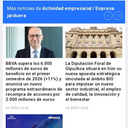
Más noticias de
Actividad empresarial / Enpresa
jarduera
e
BBVA supera los 6.000
La Diputación Foral de
En
millones de euros de
Gipuzkoa situará en Irún su
em
beneficio en el primer
nueva apuesta estratégica
de
ad
semestre de 2026 (+11%) y
vinculada al ámbito BIO
En
anuncia un nuevo
para impulsar un nuevo
En
programa extraordinario de
sector industrial, el empleo
29-
recompra de acciones por
de calidad, la innovación y
2.000 millones de euros
el bienestar
30-Julio-2026
29-Julio-2026