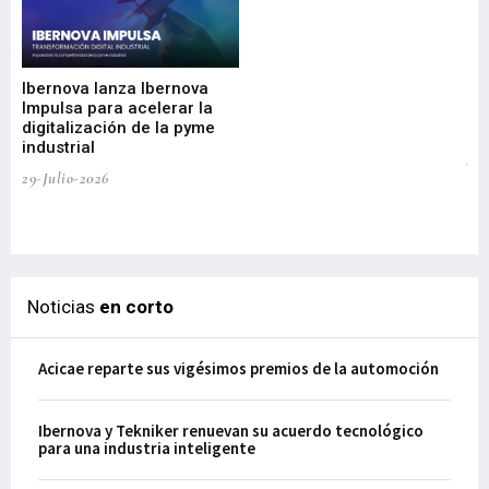
Mi
nu
di
Ibernova lanza Ibernova
ma
Impulsa para acelerar la
in
digitalización de la pyme
mi
industrial
de
te
29-Julio-2026
el
29-
Noticias
en corto
Acicae reparte sus vigésimos premios de la automoción
Ibernova y Tekniker renuevan su acuerdo tecnológico
para una industria inteligente