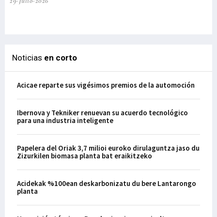
29-Julio-2026
el
29-
Noticias
en corto
Acicae reparte sus vigésimos premios de la automoción
Ibernova y Tekniker renuevan su acuerdo tecnológico
para una industria inteligente
Papelera del Oriak 3,7 milioi euroko dirulaguntza jaso du
Zizurkilen biomasa planta bat eraikitzeko
Acidekak %100ean deskarbonizatu du bere Lantarongo
planta