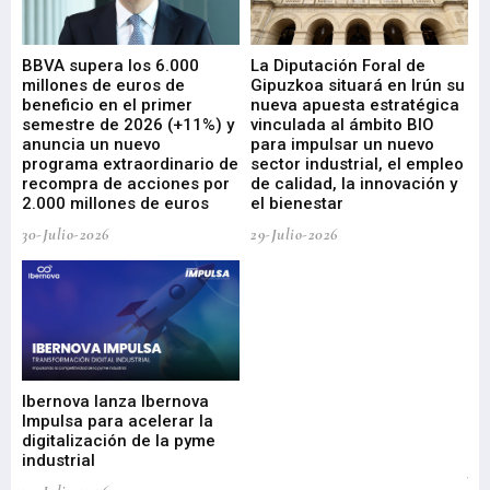
e
BBVA supera los 6.000
La Diputación Foral de
En
millones de euros de
Gipuzkoa situará en Irún su
em
beneficio en el primer
nueva apuesta estratégica
de
ad
semestre de 2026 (+11%) y
vinculada al ámbito BIO
En
anuncia un nuevo
para impulsar un nuevo
En
programa extraordinario de
sector industrial, el empleo
29-
recompra de acciones por
de calidad, la innovación y
2.000 millones de euros
el bienestar
30-Julio-2026
29-Julio-2026
Mi
nu
di
Ibernova lanza Ibernova
ma
Impulsa para acelerar la
in
digitalización de la pyme
mi
industrial
de
te