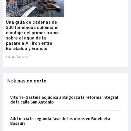
Una grúa de cadenas de
La
300 toneladas culmina el
Ba
montaje del primer tramo
res
sobre el agua de la
em
pasarela All Iron entre
21-
Barakaldo y Erandio
28-Julio-2026
Noticias
en corto
Vitoria-Gasteiz adjudica a Balgorza la reforma integral
de la calle San Antonio
Adif inicia la segunda fase de las obras en Bidebieta-
Basauri