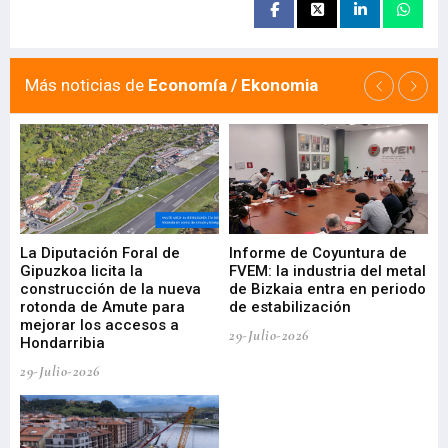
Más noticias de
Economía / Ekonomia
La Diputación Foral de
Informe de Coyuntura de
Ar
ral
Gipuzkoa licita la
FVEM: la industria del metal
ur
construcción de la nueva
de Bizkaia entra en periodo
co
rotonda de Amute para
de estabilización
edi
mejorar los accesos a
pa
29-Julio-2026
Hondarribia
Cy
29-Julio-2026
23-