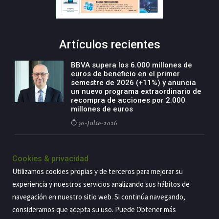
Artículos recientes
BBVA supera los 6.000 millones de
euros de beneficio en el primer
semestre de 2026 (+11%) y anuncia
un nuevo programa extraordinario de
recompra de acciones por 2.000
millones de euros
30-Julio-2026
BBVA acelera el crecimiento de su
negocio agro con un modelo global
Cookies & privacidad
de especialización presente en siete
Utilizamos cookies propias y de terceros para mejorar su
países
experiencia y nuestros servicios analizando sus hábitos de
29-Julio-2026
navegación en nuestro sitio web. Si continúa navegando,
consideramos que acepta su uso. Puede Obtener más