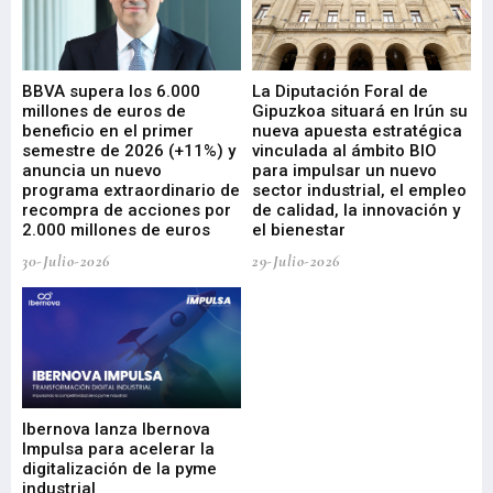
e
BBVA supera los 6.000
La Diputación Foral de
En
millones de euros de
Gipuzkoa situará en Irún su
em
beneficio en el primer
nueva apuesta estratégica
de
ad
semestre de 2026 (+11%) y
vinculada al ámbito BIO
En
anuncia un nuevo
para impulsar un nuevo
En
programa extraordinario de
sector industrial, el empleo
29-
recompra de acciones por
de calidad, la innovación y
2.000 millones de euros
el bienestar
30-Julio-2026
29-Julio-2026
Mi
nu
di
Ibernova lanza Ibernova
ma
Impulsa para acelerar la
in
digitalización de la pyme
mi
industrial
de