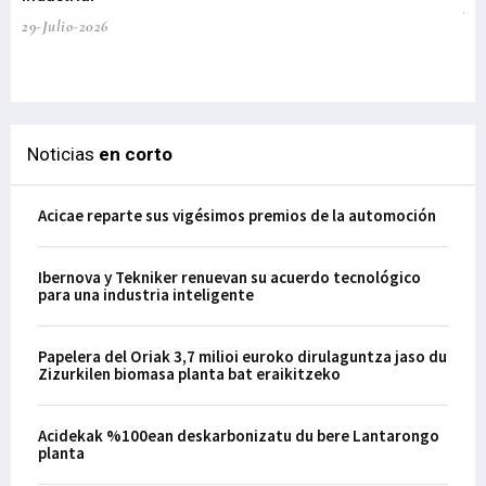
te
29-Julio-2026
el
29-
Noticias
en corto
Acicae reparte sus vigésimos premios de la automoción
Ibernova y Tekniker renuevan su acuerdo tecnológico
para una industria inteligente
Papelera del Oriak 3,7 milioi euroko dirulaguntza jaso du
Zizurkilen biomasa planta bat eraikitzeko
Acidekak %100ean deskarbonizatu du bere Lantarongo
planta