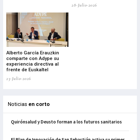
de
28-Julio-2026
22-
Alberto García Erauzkin
comparte con Adype su
BI
experiencia directiva al
pr
frente de Euskaltel
en
23-Julio-2026
21-
Noticias
en corto
Quirónsalud y Deusto forman a los futuros sanitarios
El Plan de Innovación de San Sebastián activa su primer