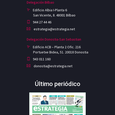
Delegación Bilbao
Edificio Albia I-Planta 6
San Vicente, 8. 48001 Bilbao
944 27 44 46
estrategia@estrategia.net
Delegación Donostia-San Sebastian
Edificio ACB – Planta 2 Ofic. 216
Portuetxe Bidea, 51. 20018 Donostia
943 011 160
donostia@estrategia.net
Último periódico