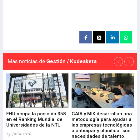
Más noticias de
Gestión / Kudeaketa
EHU ocupa la posición 358
GAIA y MIK desarrollan una
De
en el Ranking Mundial de
metodología para ayudar a
Fu
a
Universidades de la NTU
las empresas tecnológicas
nu
a anticipar y planificar sus
ac
29-Julio-2026
necesidades de talento
cr