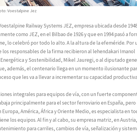
oto: Voestalpine Jez
Y Voestalpine Railway Systems JEZ, empresa ubicada desde 194
amente como JEZ, en el Bilbao de 1926 y que en 1994 pasó a fo
e, lo celebró por todo lo alto. A la altura de la efeméride. Por 
e los responsables de la firma recibieron al lehendakari Imanol
n Energética y Sostenibilidad, Mikel Jauregi, o al diputado gene
que, además, el centenario llega en un momento ilusionante par
eso que les va a llevar a incrementar su capacidad productiva
iones integrales para equipos de vía, con un fuerte componen
abaja principalmente para el sector ferroviario en España, pero
Europa, América, África y Oriente Medio, es especialista en to
iene los equipos. Al fin y al cabo, su empresa matriz, en Austria
ntenimiento para carriles, cambios de vía, señalización y siste