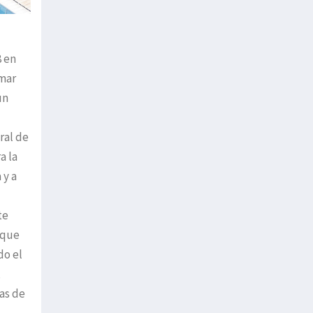
8 en
rmar
un
ral de
a la
 y a
te
 que
do el
,
mas de