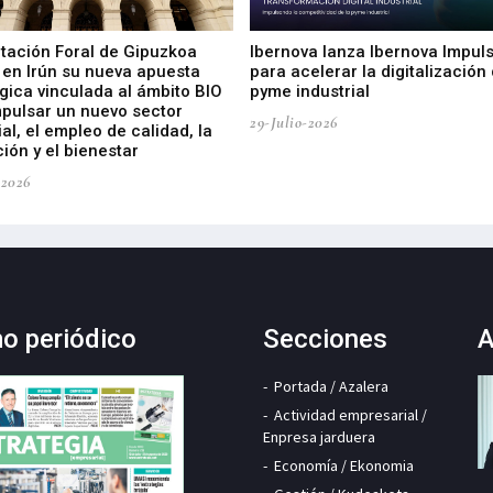
utación Foral de Gipuzkoa
Ibernova lanza Ibernova Impul
 en Irún su nueva apuesta
para acelerar la digitalización 
gica vinculada al ámbito BIO
pyme industrial
mpulsar un nuevo sector
29-Julio-2026
ial, el empleo de calidad, la
ión y el bienestar
-2026
mo periódico
Secciones
A
Portada / Azalera
Actividad empresarial /
Enpresa jarduera
Economía / Ekonomia