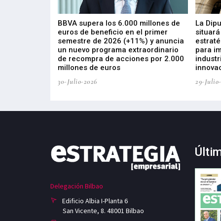
 los nuevos
BBVA supera los 6.000 millones de
La Dip
s de ZIV que, en
euros de beneficio en el primer
situará
de inversión
semestre de 2026 (+11%) y anuncia
estraté
, busca impulsar
un nuevo programa extraordinario
para i
 tecnología
de recompra de acciones por 2.000
industr
ricas del futuro
millones de euros
innovac
30-Julio-2026
29-Julio
Últi
Delegación Bilbao
Edificio Albia I-Planta 6
San Vicente, 8. 48001 Bilbao