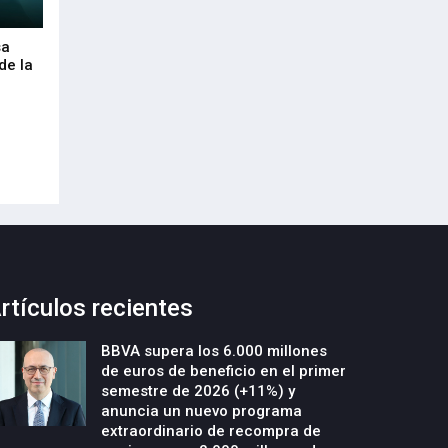
sa
Envalora garantiza a las empresas el
Euskaltel realiza
de la
cumplimiento del Reglamento
centenar de inte
Europeo de Envases y Residuos de
garantizar la con
Envases (PPWR)
29-Julio-2026
29-Julio-2026
rtículos recientes
BBVA supera los 6.000 millones
de euros de beneficio en el primer
semestre de 2026 (+11%) y
anuncia un nuevo programa
extraordinario de recompra de