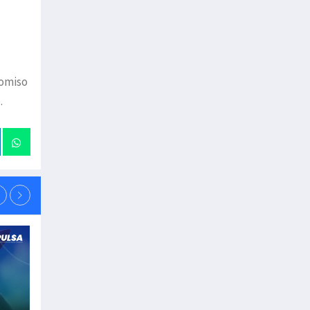
romiso
.