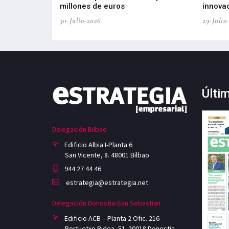
ricas del futuro
millones de euros
innovac
30-Julio-2026
29-Julio
Últi
Delegación Bilbao
Edificio Albia I-Planta 6
San Vicente, 8. 48001 Bilbao
944 27 44 46
estrategia@estrategia.net
Delegación Donostia-San Sebastian
Edificio ACB – Planta 2 Ofic. 216
Portuetxe Bidea, 51. 20018 Donostia