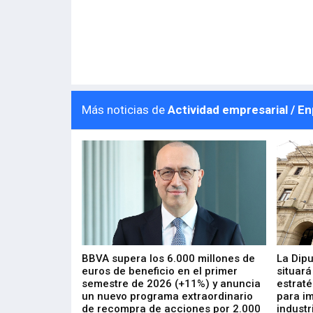
Más noticias de
Actividad empresarial / E
 los nuevos
BBVA supera los 6.000 millones de
La Dip
s de ZIV que, en
euros de beneficio en el primer
situará
de inversión
semestre de 2026 (+11%) y anuncia
estraté
, busca impulsar
un nuevo programa extraordinario
para i
 tecnología
de recompra de acciones por 2.000
industr