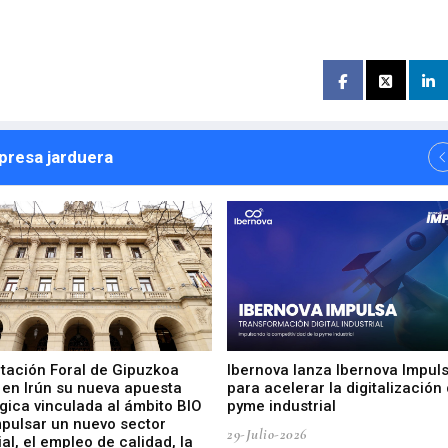
npresa jarduera
utación Foral de Gipuzkoa
Ibernova lanza Ibernova Impul
 en Irún su nueva apuesta
para acelerar la digitalización 
gica vinculada al ámbito BIO
pyme industrial
mpulsar un nuevo sector
29-Julio-2026
ial, el empleo de calidad, la