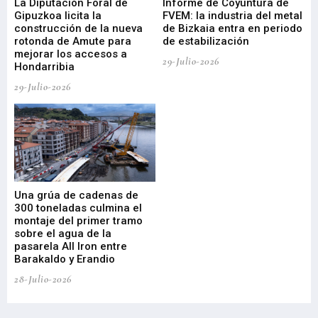
La Diputación Foral de
Informe de Coyuntura de
Ar
ral
Gipuzkoa licita la
FVEM: la industria del metal
ur
construcción de la nueva
de Bizkaia entra en periodo
co
rotonda de Amute para
de estabilización
edi
mejorar los accesos a
pa
29-Julio-2026
Hondarribia
Cy
29-Julio-2026
23-
Una grúa de cadenas de
La
300 toneladas culmina el
Ba
montaje del primer tramo
res
sobre el agua de la
em
pasarela All Iron entre
21-
Barakaldo y Erandio
28-Julio-2026