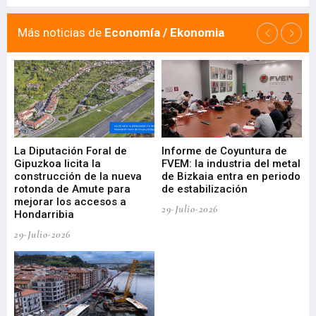
Más noticias de
Economía / Ekonomia
La Diputación Foral de
Informe de Coyuntura de
Ar
ral
Gipuzkoa licita la
FVEM: la industria del metal
ur
construcción de la nueva
de Bizkaia entra en periodo
co
rotonda de Amute para
de estabilización
edi
mejorar los accesos a
pa
29-Julio-2026
Hondarribia
Cy
29-Julio-2026
23-