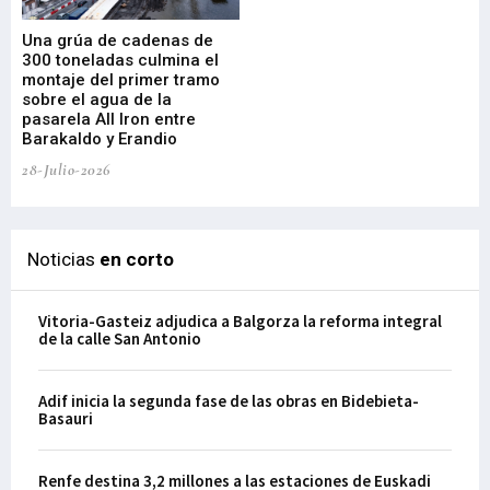
Una grúa de cadenas de
La
300 toneladas culmina el
Ba
montaje del primer tramo
res
sobre el agua de la
em
pasarela All Iron entre
21-
Barakaldo y Erandio
28-Julio-2026
Noticias
en corto
Vitoria-Gasteiz adjudica a Balgorza la reforma integral
de la calle San Antonio
Adif inicia la segunda fase de las obras en Bidebieta-
Basauri
Renfe destina 3,2 millones a las estaciones de Euskadi