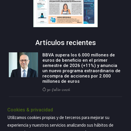
Artículos recientes
BBVA supera los 6.000 millones de
euros de beneficio en el primer
semestre de 2026 (+11%) y anuncia
un nuevo programa extraordinario de
recompra de acciones por 2.000
millones de euros
30-Julio-2026
BBVA acelera el crecimiento de su
negocio agro con un modelo global
Cookies & privacidad
de especialización presente en siete
Utilizamos cookies propias y de terceros para mejorar su
países
experiencia y nuestros servicios analizando sus hábitos de
29-Julio-2026