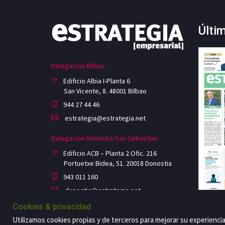
Últi
Delegación Bilbao
Edificio Albia I-Planta 6
San Vicente, 8. 48001 Bilbao
944 27 44 46
estrategia@estrategia.net
Delegación Donostia-San Sebastian
Edificio ACB – Planta 2 Ofic. 216
Portuetxe Bidea, 51. 20018 Donostia
943 011 160
donostia@estrategia.net
Cookies & privacidad
Utilizamos cookies propias y de terceros para mejorar su experienci