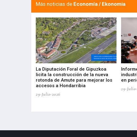
Más noticias de
Economía / Ekonomia
del Barómetro
La Diputación Foral de Gipuzkoa
Inform
a del tejido
licita la construcción de la nueva
industr
aia
rotonda de Amute para mejorar los
en peri
accesos a Hondarribia
29-Julio
29-Julio-2026