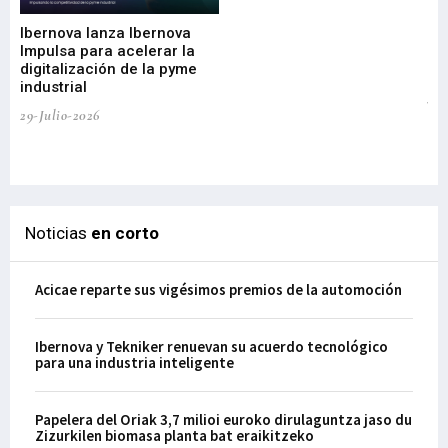
di
Ibernova lanza Ibernova
ma
Impulsa para acelerar la
in
digitalización de la pyme
mi
industrial
de
te
29-Julio-2026
el
29-
Noticias
en corto
Acicae reparte sus vigésimos premios de la automoción
Ibernova y Tekniker renuevan su acuerdo tecnológico
para una industria inteligente
Papelera del Oriak 3,7 milioi euroko dirulaguntza jaso du
Zizurkilen biomasa planta bat eraikitzeko