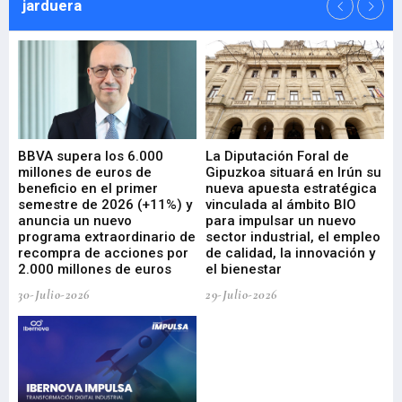
jarduera
e
BBVA supera los 6.000
La Diputación Foral de
En
millones de euros de
Gipuzkoa situará en Irún su
em
beneficio en el primer
nueva apuesta estratégica
de
ad
semestre de 2026 (+11%) y
vinculada al ámbito BIO
En
anuncia un nuevo
para impulsar un nuevo
En
programa extraordinario de
sector industrial, el empleo
29-
recompra de acciones por
de calidad, la innovación y
2.000 millones de euros
el bienestar
30-Julio-2026
29-Julio-2026
Mi
nu