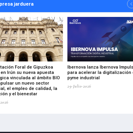
npresa jarduera
utación Foral de Gipuzkoa
Ibernova lanza Ibernova Impul
 en Irún su nueva apuesta
para acelerar la digitalización 
gica vinculada al ámbito BIO
pyme industrial
mpulsar un nuevo sector
29-Julio-2026
ial, el empleo de calidad, la
ión y el bienestar
-2026