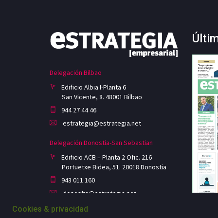
Últi
Delegación Bilbao
Edificio Albia I-Planta 6
San Vicente, 8. 48001 Bilbao
944 27 44 46
estrategia@estrategia.net
Delegación Donostia-San Sebastian
Edificio ACB – Planta 2 Ofic. 216
Portuetxe Bidea, 51. 20018 Donostia
943 011 160
donostia@estrategia.net
Cookies & privacidad