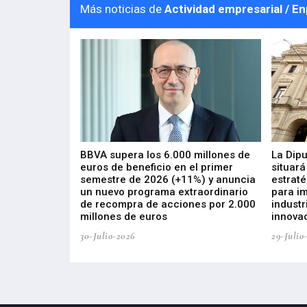
Más noticias de
Actividad empresarial / E
 los nuevos
BBVA supera los 6.000 millones de
La Dip
s de ZIV que, en
euros de beneficio en el primer
situará
de inversión
semestre de 2026 (+11%) y anuncia
estraté
, busca impulsar
un nuevo programa extraordinario
para i
 tecnología
de recompra de acciones por 2.000
industr
ricas del futuro
millones de euros
innovac
30-Julio-2026
29-Julio