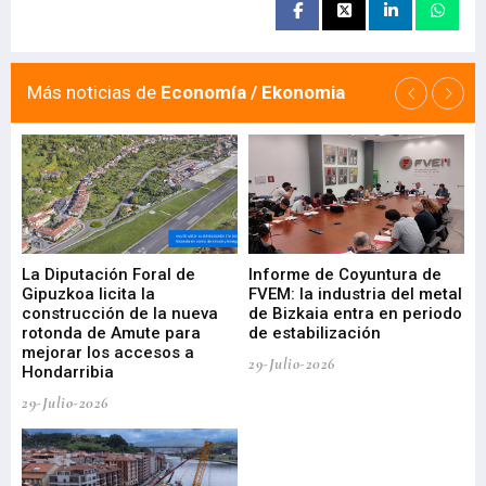
Más noticias de
Economía / Ekonomia
La Diputación Foral de
Informe de Coyuntura de
Ar
ral
Gipuzkoa licita la
FVEM: la industria del metal
ur
construcción de la nueva
de Bizkaia entra en periodo
co
rotonda de Amute para
de estabilización
edi
mejorar los accesos a
pa
29-Julio-2026
Hondarribia
Cy
29-Julio-2026
23-