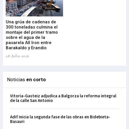
Una grúa de cadenas de
La
300 toneladas culmina el
Ba
montaje del primer tramo
res
sobre el agua de la
em
pasarela All Iron entre
21-
Barakaldo y Erandio
28-Julio-2026
Noticias
en corto
Vitoria-Gasteiz adjudica a Balgorza la reforma integral
de la calle San Antonio
Adif inicia la segunda fase de las obras en Bidebieta-
Basauri