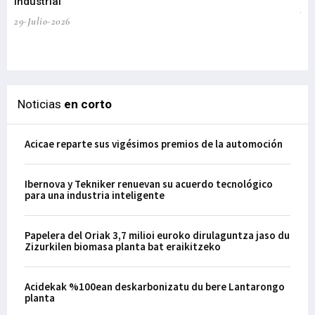
industrial
de
te
29-Julio-2026
el
29-
Noticias
en corto
Acicae reparte sus vigésimos premios de la automoción
Ibernova y Tekniker renuevan su acuerdo tecnológico
para una industria inteligente
Papelera del Oriak 3,7 milioi euroko dirulaguntza jaso du
Zizurkilen biomasa planta bat eraikitzeko
Acidekak %100ean deskarbonizatu du bere Lantarongo
planta