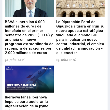
e
BBVA supera los 6.000
La Diputación Foral de
En
millones de euros de
Gipuzkoa situará en Irún su
em
beneficio en el primer
nueva apuesta estratégica
de
ad
semestre de 2026 (+11%) y
vinculada al ámbito BIO
En
anuncia un nuevo
para impulsar un nuevo
En
programa extraordinario de
sector industrial, el empleo
29-
recompra de acciones por
de calidad, la innovación y
2.000 millones de euros
el bienestar
30-Julio-2026
29-Julio-2026
Mi
nu
di
Ibernova lanza Ibernova
ma
Impulsa para acelerar la
in
digitalización de la pyme
mi