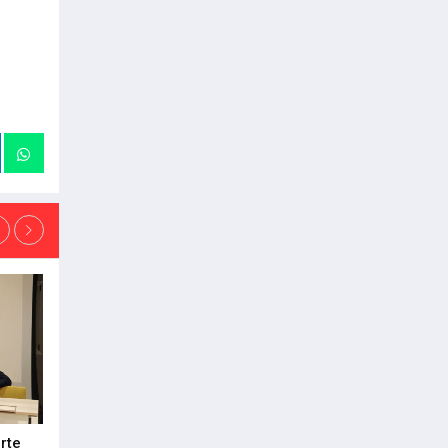
rte
DeepTek Gipuzkoa Fundazioa
Euskadi refuerza