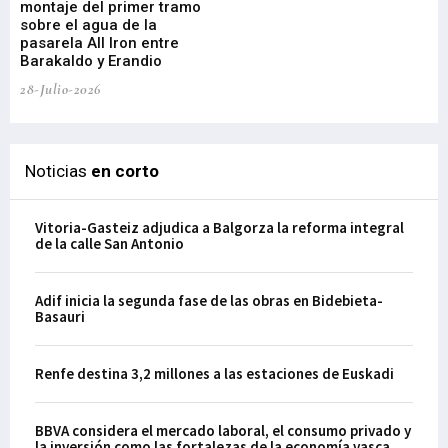
montaje del primer tramo
res
sobre el agua de la
em
pasarela All Iron entre
21-
Barakaldo y Erandio
28-Julio-2026
Noticias
en corto
Vitoria-Gasteiz adjudica a Balgorza la reforma integral
de la calle San Antonio
Adif inicia la segunda fase de las obras en Bidebieta-
Basauri
Renfe destina 3,2 millones a las estaciones de Euskadi
BBVA considera el mercado laboral, el consumo privado y
la inversión como las fortalezas de la economía vasca