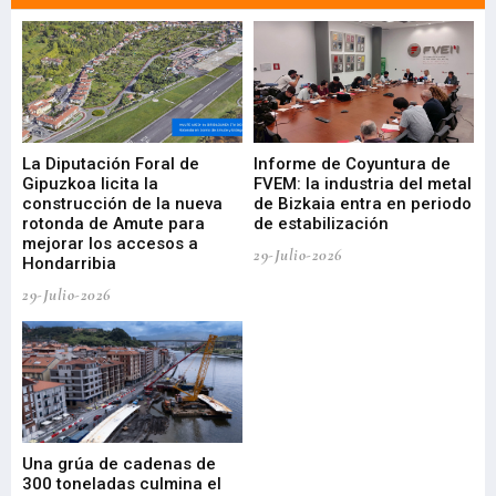
La Diputación Foral de
Informe de Coyuntura de
Ar
ral
Gipuzkoa licita la
FVEM: la industria del metal
ur
construcción de la nueva
de Bizkaia entra en periodo
co
rotonda de Amute para
de estabilización
edi
mejorar los accesos a
pa
29-Julio-2026
Hondarribia
Cy
29-Julio-2026
23-
Una grúa de cadenas de
La
300 toneladas culmina el
Ba