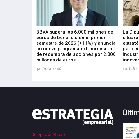
 los nuevos
BBVA supera los 6.000 millones de
La Dip
s de ZIV que, en
euros de beneficio en el primer
situará
de inversión
semestre de 2026 (+11%) y anuncia
estraté
, busca impulsar
un nuevo programa extraordinario
para i
 tecnología
de recompra de acciones por 2.000
industr
ricas del futuro
millones de euros
innovac
30-Julio-2026
29-Julio
Últi
Delegación Bilbao