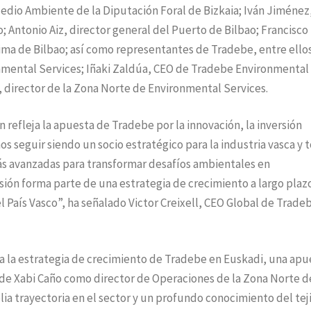
Medio Ambiente de la Diputación Foral de Bizkaia; Iván Jiménez
; Antonio Aiz, director general del Puerto de Bilbao; Francisco
tima de Bilbao; así como representantes de Tradebe, entre ello
onmental Services; Iñaki Zaldúa, CEO de Tradebe Environmental
ño, director de la Zona Norte de Environmental Services.
 refleja la apuesta de Tradebe por la innovación, la inversión
s seguir siendo un socio estratégico para la industria vasca y t
ás avanzadas para transformar desafíos ambientales en
rsión forma parte de una estrategia de crecimiento a largo plaz
el País Vasco”, ha señalado Victor Creixell, CEO Global de Trade
a la estrategia de crecimiento de Tradebe en Euskadi, una apu
n de Xabi Caño como director de Operaciones de la Zona Norte d
a trayectoria en el sector y un profundo conocimiento del tej