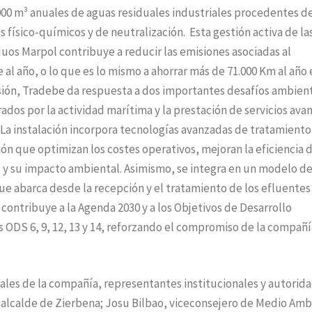
.000 m³ anuales de aguas residuales industriales procedentes de
físico-químicos y de neutralización. Esta gestión activa de la
uos Marpol contribuye a reducir las emisiones asociadas al
al año, o lo que es lo mismo a ahorrar más de 71.000 Km al año 
ión, Tradebe da respuesta a dos importantes desafíos ambient
rados por la actividad marítima y la prestación de servicios av
 La instalación incorpora tecnologías avanzadas de tratamiento
ón que optimizan los costes operativos, mejoran la eficiencia 
s y su impacto ambiental. Asimismo, se integra en un modelo d
 que abarca desde la recepción y el tratamiento de los efluentes
contribuye a la Agenda 2030 y a los Objetivos de Desarrollo
s ODS 6, 9, 12, 13 y 14, reforzando el compromiso de la compañí
nales de la compañía, representantes institucionales y autorid
, alcalde de Zierbena; Josu Bilbao, viceconsejero de Medio Am