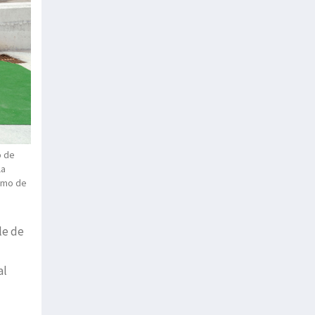
o de
la
timo de
le de
al