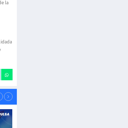
de la
lidada
y