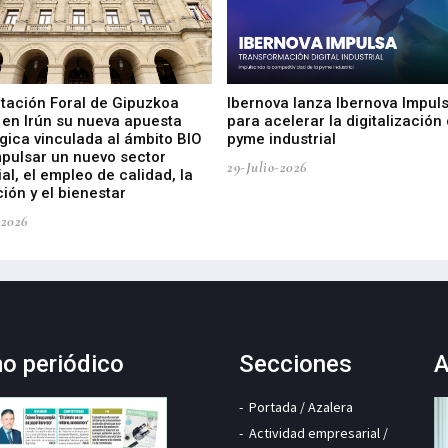
utación Foral de Gipuzkoa
Ibernova lanza Ibernova Impul
 en Irún su nueva apuesta
para acelerar la digitalización 
gica vinculada al ámbito BIO
pyme industrial
mpulsar un nuevo sector
29-Julio-2026
ial, el empleo de calidad, la
ión y el bienestar
-2026
mo periódico
Secciones
A
Portada / Azalera
Actividad empresarial /