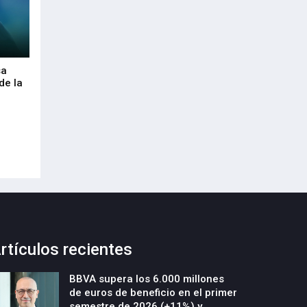
sa
Envalora garantiza a las empresas el
Euskaltel realiza
de la
cumplimiento del Reglamento
centenar de inte
Europeo de Envases y Residuos de
garantizar la con
Envases (PPWR)
29-Julio-2026
29-Julio-2026
rtículos recientes
BBVA supera los 6.000 millones
de euros de beneficio en el primer
semestre de 2026 (+11%) y