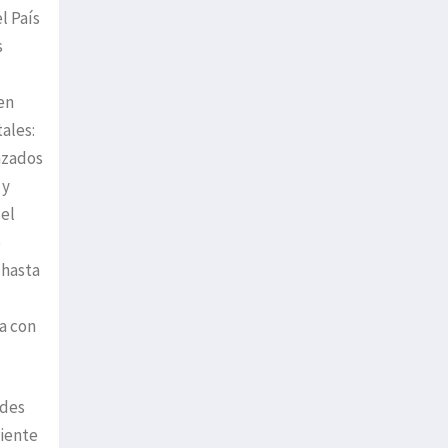
l País
s
en
ales:
anzados
 y
del
e
 hasta
a con
ades
biente